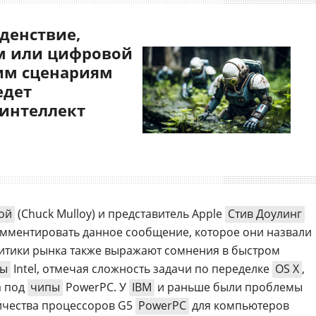
денствие,
 или цифровой
им сценариям
едет
 интеллект
ой
(Chuck Mulloy) и представитель Apple
Стив Доулинг
комментировать данное сообщение, которое они назвали
литики рынка также выражают сомнения в быстром
ры
Intel, отмечая сложность задачи по переделке
OS X
,
а под
чипы
PowerPC. У
IBM
и раньше были проблемы
ичества процессоров G5
PowerPC
для компьютеров