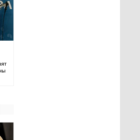
вят
ны