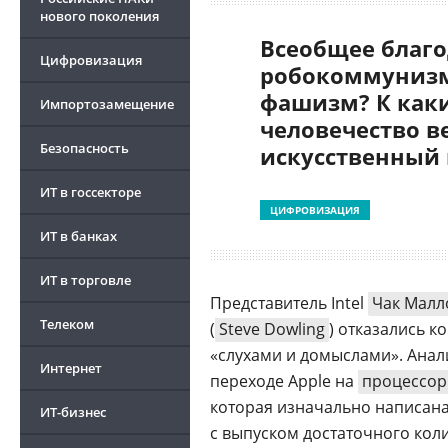
нового поколения
Всеобщее благо
Цифровизация
робокоммунизм
фашизм? К как
Импортозамещение
человечество в
Безопасность
искусственный
ИТ в госсекторе
ЦИФРОВИЗАЦИЯ
ИТ в банках
ИТ в торговле
Представитель Intel
Чак Малл
Телеком
(
Steve Dowling
) отказались 
«слухами и домыслами». Ана
Интернет
переходе Apple на
процессо
которая изначально написан
ИТ-бизнес
с выпуском достаточного кол