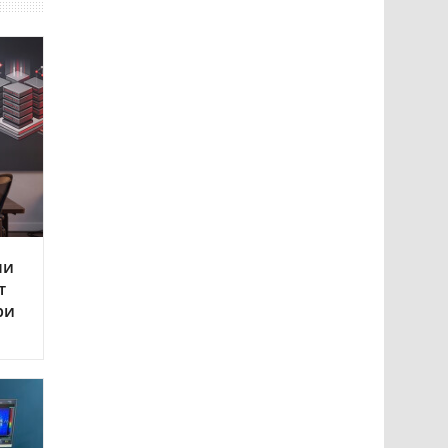
ли
т
ри