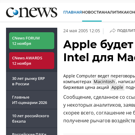
ГЛАВНАЯ
НОВОСТИ
АНАЛИТИКА
КО
|
24 мая 2005 12:05
ПОДЕЛИТ
CNews FORUM
Apple буде
12 ноября
Intel для Ma
CNews AWARDS
12 ноября
Apple Computer ведет переговор
30 лет рынку ERP
компьютерах
Macintosh
, написа
в России
биржевая цена акций
Apple
подн
Сообщение, сделанное со ссы
Главные
ИТ-сценарии
2026
у некоторых аналитиков, заяв
скорее всего, соглашение не б
10 лет российского
получение рычагов воздейств
бэкапа
Российские ПАКи