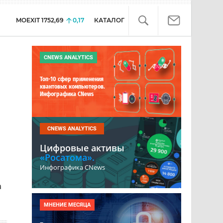
MOEXIT
1752,69
0,17
КАТАЛОГ
CNEWS ANALYTICS
Топ-10 сфер применения
квантовых компьютеров.
Инфографика CNews
CNEWS ANALYTICS
Цифровые активы
«Росатома».
Инфографика CNews
а
МНЕНИЕ МЕСЯЦА