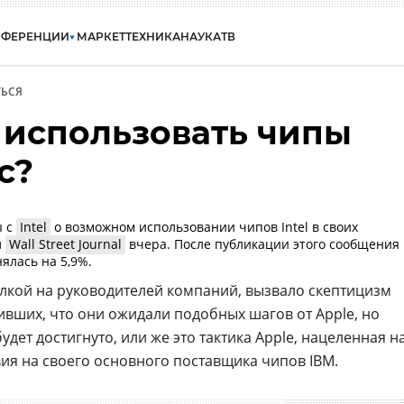
НФЕРЕНЦИИ
МАРКЕТ
ТЕХНИКА
НАУКА
ТВ
ЬСЯ
т использовать чипы
c?
ы с
Intel
о возможном использовании чипов Intel в своих
л
Wall Street Journal
вчера. После публикации этого сообщения
ялась на 5,9%.
лкой на руководителей компаний, вызвало скептицизм
ивших, что они ожидали подобных шагов от Apple, но
удет достигнуто, или же это тактика Apple, нацеленная н
ия на своего основного поставщика чипов IBM.