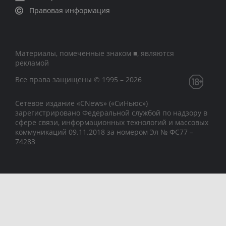
Правовая информация
Материалы, помеченные знаком ■, являются
рекламой
Все права защищены © 1995 – 2026
Сетевое издание «CNews» («СиНьюс»)
зарегистрировано Федеральной службой по надзору в
сфере связи, информационных технологий и массовых
коммуникаций 09.11.2018 за номером Эл № ФС77 –
74283