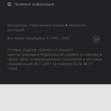
Правовая информация
Материалы, помеченные знаком ■, являются
рекламой
Все права защищены © 1995 – 2026
Сетевое издание «CNews» («СиНьюс»)
зарегистрировано Федеральной службой по надзору в
сфере связи, информационных технологий и массовых
коммуникаций 09.11.2018 за номером Эл № ФС77 –
74283