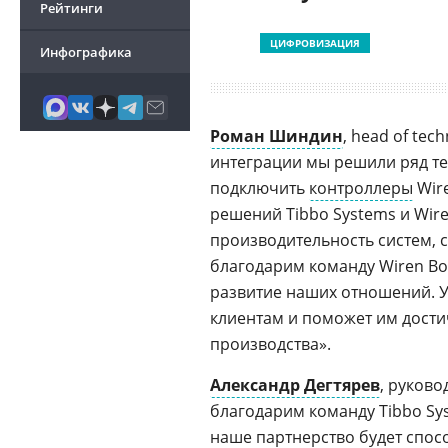
Рейтинги
ЦИФРОВИЗАЦИЯ
Инфографика
Роман Шиндин
, head of tech
интеграции мы решили ряд те
подключить
контроллеры
Wire
решений Tibbo Systems и Wir
производительность систем, с
благодарим команду Wiren Bo
развитие наших отношений. 
клиентам и поможет им дости
производства».
Александр Дегтярев
, руково
благодарим команду Tibbo Sys
наше партнерство будет спос