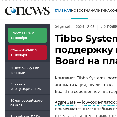
ГЛАВНАЯ
НОВОСТИ
АНАЛИТИКА
КО
|
04 декабря 2024 18:05
ПОДЕ
CNews FORUM
Tibbo Syste
12 ноября
поддержку 
CNews AWARDS
12 ноября
Board на п
30 лет рынку ERP
в России
Компания Tibbo Systems,
рос
Главные
автоматизации, реализовала
ИТ-сценарии
2026
Board
на собственной платф
10 лет российского
AggreGate
—
low-code
-
платфо
бэкапа
применяется в масштабных пр
отдельных систем в рамках о
Российские ПАКи