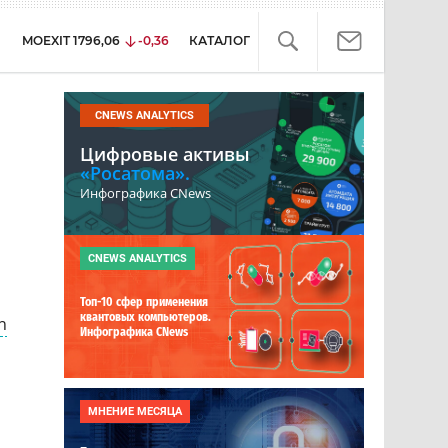
MOEXIT
1796,06
-0,36
КАТАЛОГ
CNEWS ANALYTICS
Цифровые активы
«Росатома».
Инфографика CNews
CNEWS ANALYTICS
Топ-10 сфер применения
квантовых компьютеров.
n
Инфографика CNews
МНЕНИЕ МЕСЯЦА