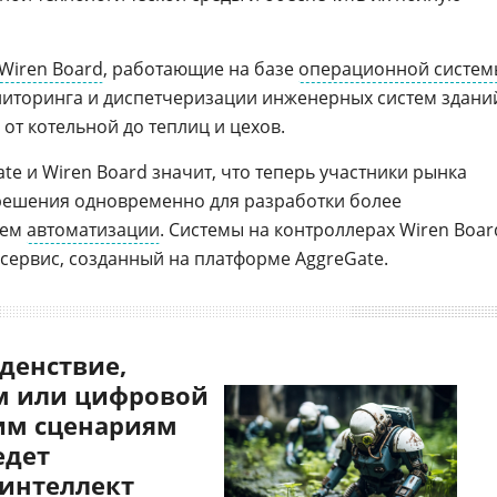
Wiren Board
, работающие на базе
операционной систем
ниторинга и диспетчеризации инженерных систем здани
от котельной до теплиц и цехов.
e и Wiren Board значит, что теперь участники рынка
 решения одновременно для разработки более
тем
автоматизации
. Системы на контроллерах Wiren Boar
 сервис, созданный на платформе AggreGate.
денствие,
 или цифровой
им сценариям
едет
 интеллект