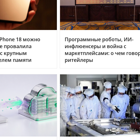
Phone 18 можно
Программные роботы, ИИ-
le провалила
инфлюенсеры и война с
 с крупным
маркетплейсами: о чем гово
елем памяти
ритейлеры