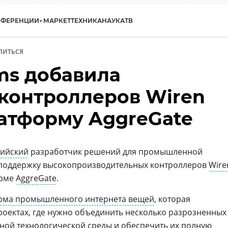
НФЕРЕНЦИИ
МАРКЕТ
ТЕХНИКА
НАУКА
ТВ
ЛИТЬСЯ
ms добавила
контроллеров Wiren
латформу AggreGate
сийский
разработчик решений для промышленной
 поддержку высокопроизводительных контроллеров
Wire
орме
AggreGate
.
рма промышленного интернета вещей
, которая
оектах, где нужно объединить несколько разрозненных
дной технологической среды и обеспечить их полную