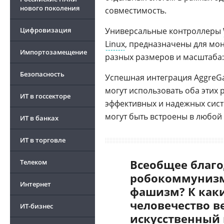
нового поколения
совместимость.
Цифровизация
Универсальные контроллеры
Linux
, предназначены для мо
Импортозамещение
разных размеров и масштаба: 
Безопасность
Успешная интеграция AggreGat
могут использовать оба этих
ИТ в госсекторе
эффективных и надежных сис
могут быть встроены в любой
ИТ в банках
ИТ в торговле
Всеобщее благо
Телеком
робокоммунизм
Интернет
фашизм? К как
человечество в
ИТ-бизнес
искусственный