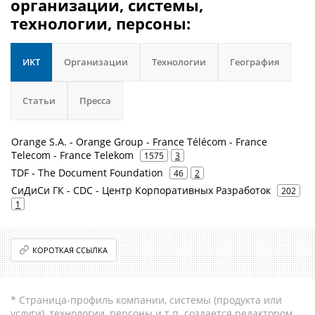
организации, системы,
технологии, персоны:
ИКТ
Организации
Технологии
География
Статьи
Пресса
Orange S.A. - Orange Group - France Télécom - France
Telecom - France Telekom
1575
3
TDF - The Document Foundation
46
2
СиДиСи ГК - CDC - Центр Корпоративных Разработок
202
1
КОРОТКАЯ ССЫЛКА
* Страница-профиль компании, системы (продукта или
услуги), технологии, персоны и т.п. создается редактором