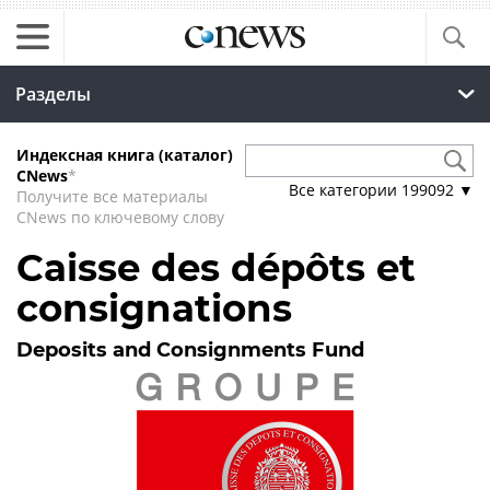
Разделы
Индексная книга (каталог)
CNews
*
Все категории
199092
▼
Получите все материалы
CNews по ключевому слову
Caisse des dépôts et
consignations
Deposits and Consignments Fund