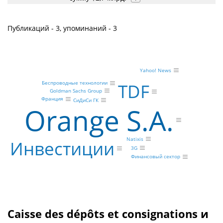
Публикаций - 3, упоминаний - 3
Yahoo! News
Беспроводные технологии
TDF
Goldman Sachs Group
Франция
СиДиСи ГК
Orange S.A.
Natixis
Инвестиции
3G
Финансовый сектор
Caisse des dépôts et consignations и