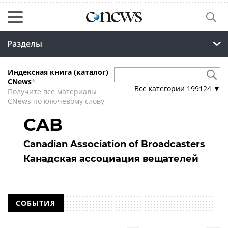
Разделы
Индексная книга (каталог)
CNews
*
Все категории
199124
▼
Получите все материалы
CNews по ключевому слову
CAB
Canadian Association of Broadcasters
Канадская ассоциация вещателей
СОБЫТИЯ