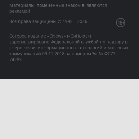
Материалы, помеченные знаком ■, являются
рекламой
Все права защищены © 1995 – 2026
Сетевое издание «CNews» («СиНьюс»)
зарегистрировано Федеральной службой по надзору в
сфере связи, информационных технологий и массовых
коммуникаций 09.11.2018 за номером Эл № ФС77 –
74283