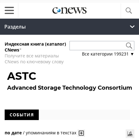
Разделы
Индексная книга (каталог)
CNews
*
Все категории
199231
▼
Получите все материалы
CNews по ключевому слову
ASTC
Advanced Storage Technology Consortium
СОБЫТИЯ
по дате
/
упоминаниям в текстах