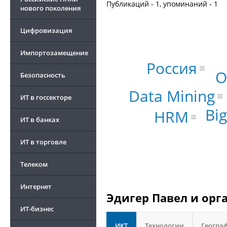
Публикаций - 1, упоминаний - 1
нового поколения
Цифровизация
Импортозамещение
Россия
О
Безопасность
Data Mining
ИТ в госсекторе
Bi
HRM
ИТ в банках
ИТ в торговле
Телеком
Интернет
Эдигер Павел и орг
ИТ-бизнес
ИКТ
Технологии
Геогра