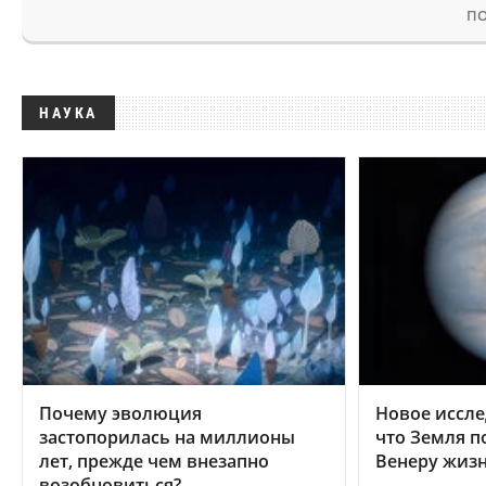
ПО
НАУКА
Почему эволюция
Новое иссле
застопорилась на миллионы
что Земля п
лет, прежде чем внезапно
Венеру жиз
возобновиться?