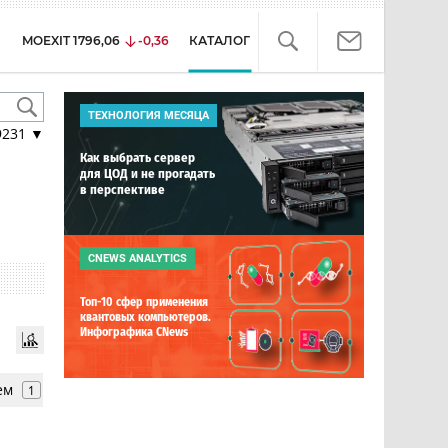
MOEXIT
1796,06
-0,36
КАТАЛОГ
ТЕХНОЛОГИЯ МЕСЯЦА
9231
▼
Как выбрать сервер
для ЦОД и не прогадать
в перспективе
CNEWS ANALYTICS
Топ-10 сфер применения
квантовых компьютеров.
Инфографика CNews
ем
1