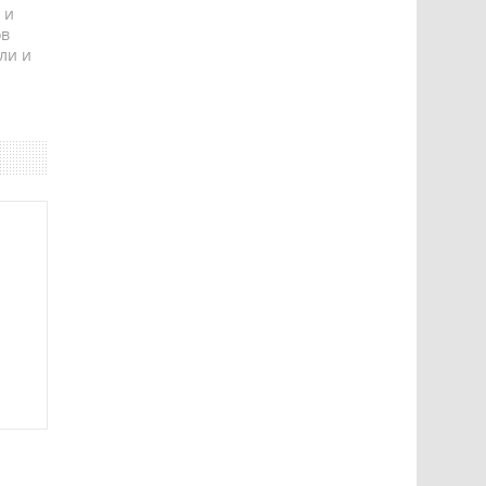
 и
ов
ли и