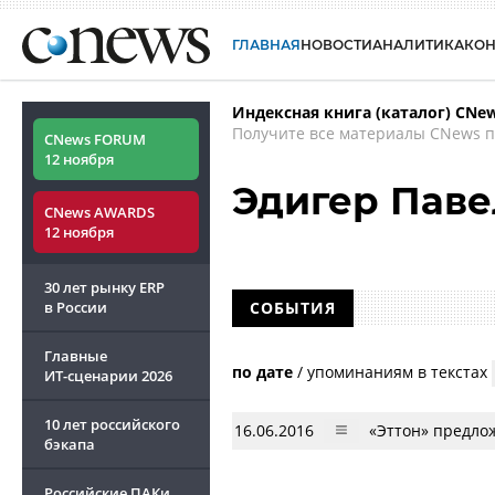
ГЛАВНАЯ
НОВОСТИ
АНАЛИТИКА
КО
Индексная книга (каталог) CNe
Получите все материалы CNews п
CNews FORUM
12 ноября
Эдигер Паве
CNews AWARDS
12 ноября
30 лет рынку ERP
в России
СОБЫТИЯ
Главные
по дате
/
упоминаниям в текстах
ИТ-сценарии
2026
10 лет российского
16.06.2016
«Эттон» предло
бэкапа
Российские ПАКи