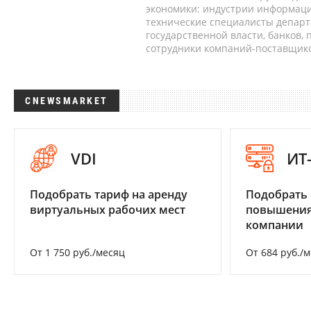
экономики: индустрии информаци
технические специалисты депар
государственной власти, банков,
сотрудники компаний-поставщико
CNEWSMARKET
VDI
ИТ
Подобрать тариф на аренду
Подобрать
виртуальных рабочих мест
повышения
компании
От 1 750 руб./месяц
От 684 руб./