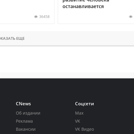
останавливается
36458
КАЗАТЬ ЕЩЕ
CNews
Соцсети
Об издании
Max
Реклама
VK
Вакансии
VK Видео