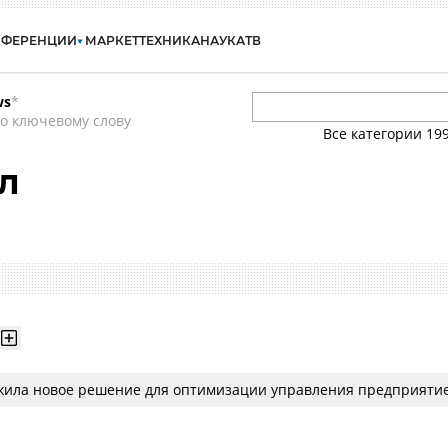
НФЕРЕНЦИИ
МАРКЕТ
ТЕХНИКА
НАУКА
ТВ
ws
*
о ключевому слову
Все категории
19
л
жила новое решение для оптимизации управления предприяти