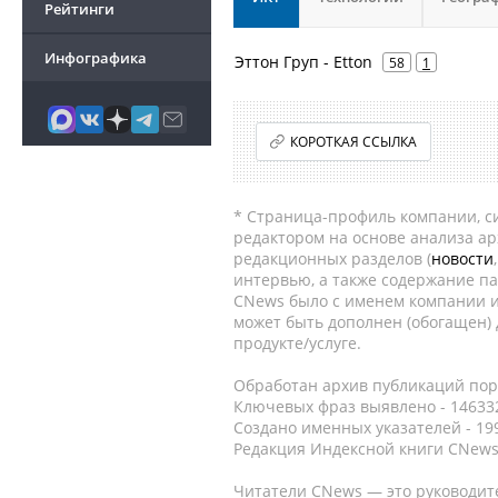
Рейтинги
Инфографика
Эттон Груп - Etton
58
1
КОРОТКАЯ ССЫЛКА
* Страница-профиль компании, сис
редактором на основе анализа а
редакционных разделов (
новости
интервью, а также содержание па
CNews было с именем компании и
может быть дополнен (обогащен)
продукте/услуге.
Обработан архив публикаций порт
Ключевых фраз выявлено - 146332
Создано именных указателей - 19
Редакция Индексной книги CNews
Читатели CNews — это руководит