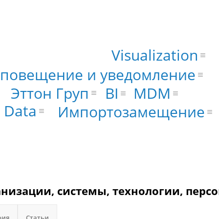
Visualization
повещение и уведомление
Эттон Груп
BI
MDM
g Data
Импортозамещение
анизации, системы, технологии, персо
фия
Статьи