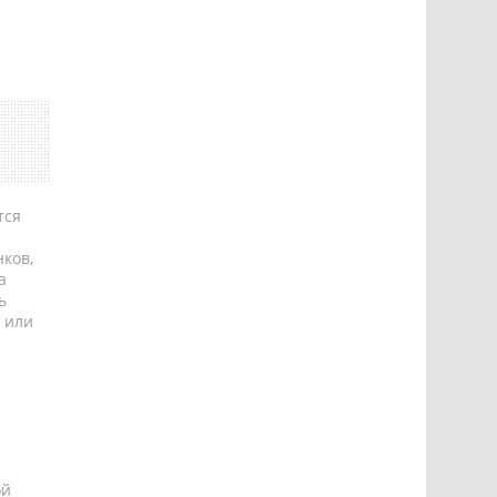
тся
ков,
а
ь
 или
ой