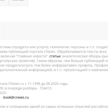
темы (продукта или услуги), технологии, персоны и т.п. создае
рхива публикаций портала CNews. Обрабатываются тексты всех
, включая "Главные новости",
статьи
, аналитические обзоры рын
ртнёрских проектов). Таким образом, чем больше публикаций н
ли продукта/услуги, тем более информативен профиль. Профил
 дополнительной информацией, в т.ч. презентацией о компании
ала CNews.ru c 11.1998 до 08.2026 годы.
8, в очереди разбора - 724413.
9231.
 -
book@cnews.ru
ели и сотрудники одной из самых успешных отраслей российск