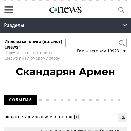
Разделы
Индексная книга (каталог)
CNews
*
Все категории
199231
▼
Получите все материалы
CNews по ключевому слову
Скандарян Армен
СОБЫТИЯ
по дате
/
упоминаниям в текстах
Компания «Синимекс» разработала ML-