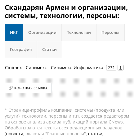
Скандарян Армен и организации,
системы, технологии, персоны:
ИКТ
Организации
Технологии
Персоны
География
Статьи
Cinimex - Синимекс - Синимекс-Информатика
232
1
КОРОТКАЯ ССЫЛКА
* Страница-профиль компании, системы (продукта или
услуги), технологии, персоны и т.п. создается редактором
на основе анализа архива публикаций портала CNews.
Обрабатываются тексты всех редакционных разделов
(
новости
, включая "Главные новости",
статьи
,