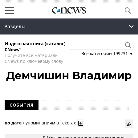
Разделы
Индексная книга (каталог)
CNews
*
Все категории
199231
▼
Получите все материалы
CNews по ключевому слову
Демчишин Владимир
СОБЫТИЯ
по дате
/
упоминаниям в текстах
В Московском регионе сосредоточено