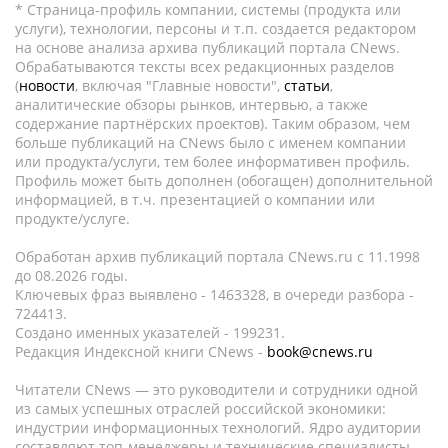
* Страница-профиль компании, системы (продукта или
услуги), технологии, персоны и т.п. создается редактором
на основе анализа архива публикаций портала CNews.
Обрабатываются тексты всех редакционных разделов
(
новости
, включая "Главные новости",
статьи
,
аналитические обзоры рынков, интервью, а также
содержание партнёрских проектов). Таким образом, чем
больше публикаций на CNews было с именем компании
или продукта/услуги, тем более информативен профиль.
Профиль может быть дополнен (обогащен) дополнительной
информацией, в т.ч. презентацией о компании или
продукте/услуге.
Обработан архив публикаций портала CNews.ru c 11.1998
до 08.2026 годы.
Ключевых фраз выявлено - 1463328, в очереди разбора -
724413.
Создано именных указателей - 199231.
Редакция Индексной книги CNews -
book@cnews.ru
Читатели CNews — это руководители и сотрудники одной
из самых успешных отраслей российской экономики:
индустрии информационных технологий. Ядро аудитории
составляют топ-менеджеры и технические специалисты