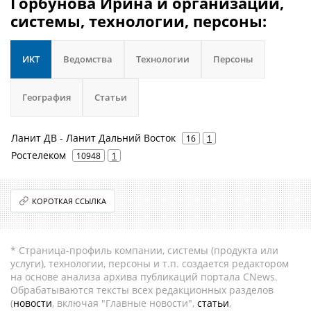
Горбунова Ирина и организации,
системы, технологии, персоны:
ИКТ
Ведомства
Технологии
Персоны
География
Статьи
Ланит ДВ - Ланит Дальний Восток
16
1
Ростелеком
10948
1
КОРОТКАЯ ССЫЛКА
* Страница-профиль компании, системы (продукта или
услуги), технологии, персоны и т.п. создается редактором
на основе анализа архива публикаций портала CNews.
Обрабатываются тексты всех редакционных разделов
(
новости
, включая "Главные новости",
статьи
,