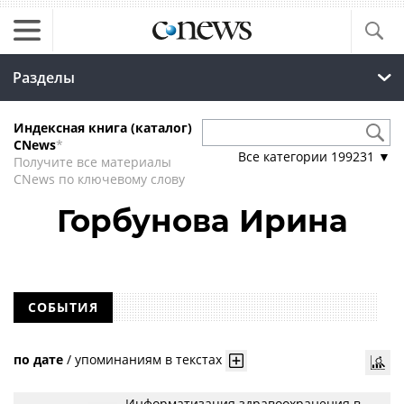
Разделы
Индексная книга (каталог)
CNews
*
Все категории
199231
▼
Получите все материалы
CNews по ключевому слову
Горбунова Ирина
СОБЫТИЯ
по дате
/
упоминаниям в текстах
Информатизация здравоохранения в