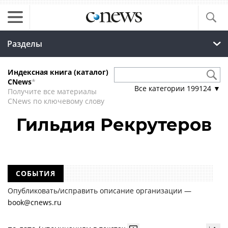
Разделы
Индексная книга (каталог)
CNews
*
Все категории
199124
▼
Получите все материалы
CNews по ключевому слову
Гильдия Рекрутеров
СОБЫТИЯ
Опубликовать/исправить описание организации —
book@cnews.ru