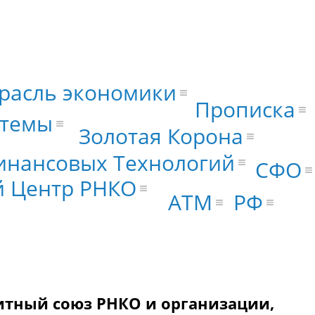
трасль экономики
Прописка
стемы
Золотая Корона
инансовых Технологий
СФО
 Центр РНКО
РФ
ATM
итный союз РНКО и организации,