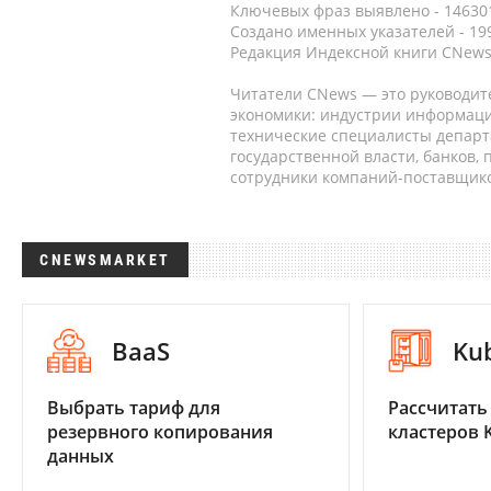
Ключевых фраз выявлено - 146301
Создано именных указателей - 19
Редакция Индексной книги CNews
Читатели CNews — это руководит
экономики: индустрии информаци
технические специалисты депар
государственной власти, банков,
сотрудники компаний-поставщико
CNEWSMARKET
BaaS
Ku
Выбрать тариф для
Рассчитать
резервного копирования
кластеров 
данных