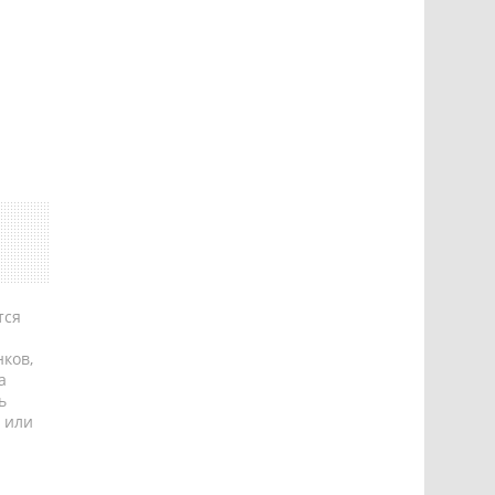
тся
ков,
а
ь
 или