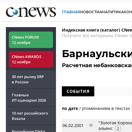
ГЛАВНАЯ
НОВОСТИ
АНАЛИТИКА
КО
Индексная книга (каталог) CNe
Получите все материалы CNews п
CNews FORUM
12 ноября
Барнаульск
CNews AWARDS
12 ноября
Расчетная небанковска
30 лет рынку ERP
в России
СОБЫТИЯ
Главные
ИТ-сценарии
2026
по дате
/
упоминаниям в текстах
10 лет российского
бэкапа
"Золотая Корон
06.02.2001
альянс
2
Российские ПАКи