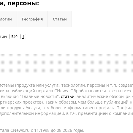
и, персоны:
ологии
География
Статьи
гий
540
1
темы (продукта или услуги), технологии, персоны и т.п. создае
рхива публикаций портала CNews. Обрабатываются тексты всех
, включая "Главные новости",
статьи
, аналитические обзоры рын
ртнёрских проектов). Таким образом, чем больше публикаций н
ли продукта/услуги, тем более информативен профиль. Профил
 дополнительной информацией, в т.ч. презентацией о компании
ала CNews.ru c 11.1998 до 08.2026 годы.