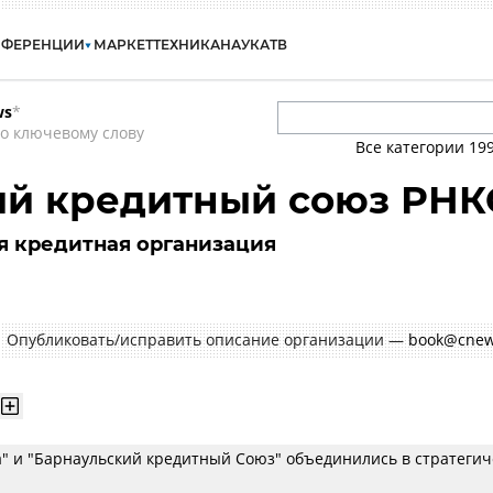
НФЕРЕНЦИИ
МАРКЕТ
ТЕХНИКА
НАУКА
ТВ
ws
*
о ключевому слову
Все категории
19
ий кредитный союз РНК
я кредитная организация
Опубликовать/исправить описание организации —
book@cnew
а" и "Барнаульский кредитный Союз" объединились в стратеги