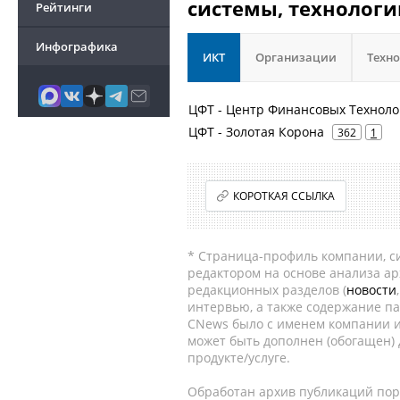
системы, технологи
Рейтинги
Инфографика
ИКТ
Организации
Техн
ЦФТ - Центр Финансовых Техноло
ЦФТ - Золотая Корона
362
1
КОРОТКАЯ ССЫЛКА
* Страница-профиль компании, сис
редактором на основе анализа а
редакционных разделов (
новости
интервью, а также содержание па
CNews было с именем компании и
может быть дополнен (обогащен)
продукте/услуге.
Обработан архив публикаций порт