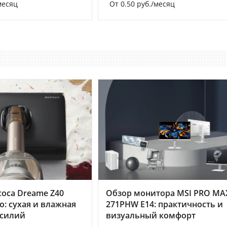
месяц
От 0.50 руб./месяц
оса Dreame Z40
Обзор монитора MSI PRO MA
o: сухая и влажная
271PHW E14: практичность и
усилий
визуальный комфорт