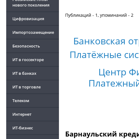
нового поколения
Публикаций - 1, упоминаний - 2
Цифровизация
Импортозамещение
Банковская о
Безопасность
Платёжные си
ИТ в госсекторе
Центр Ф
ИТ в банках
Платежный
ИТ в торговле
Телеком
Интернет
ИТ-бизнес
Барнаульский кред