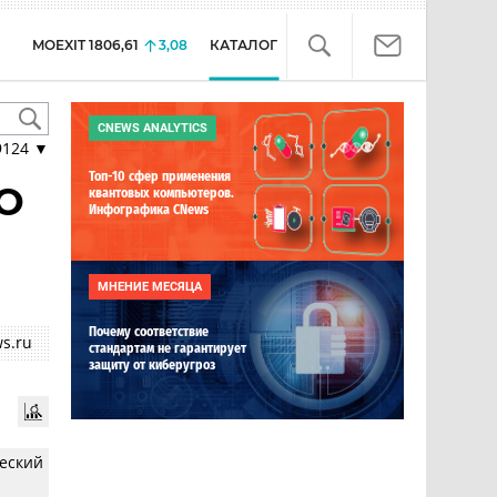
MOEXIT
1806,61
3,08
КАТАЛОГ
CNEWS ANALYTICS
9124
▼
Топ-10 сфер применения
О
квантовых компьютеров.
Инфографика CNews
МНЕНИЕ МЕСЯЦА
Почему соответствие
s.ru
стандартам не гарантирует
защиту от киберугроз
ческий