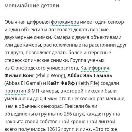
мельчайшие детали.
Обычная цифровая
фотокамера
имеет один сенсор
и один объектив и позволяет делать плоские,
двухмерные снимки. Камера с двумя объективами
или две камеры, расположенные на расстоянии друг
от друга, позволяют делать более интересные
стереоскопические снимки. Группа ученых
из Стэнфордского университета,
Калифорния
,
Филип Вонг
(Philip Wong),
Аббас
Эль-Гамаль
(Abbas El Gamal) и
Кейт Файф
(
Keith Fife
) создали
прототип
3-МП камеры, в которой пиксели были
уменьшены до 0,4 мкм  это в несколько раз меньше,
чем в обычных сенсорах. Пиксели были
объединены в группы по 256 штук, каждая группа
накрыта своей собственной крошечной линзой 
всего получилось 12616 групп и линз. «Это то же