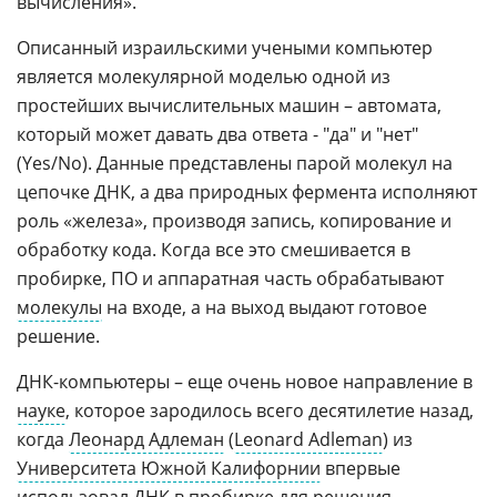
вычисления».
Описанный израильскими учеными компьютер
является молекулярной моделью одной из
простейших вычислительных машин – автомата,
который может давать два ответа - "да" и "нет"
(Yes/No). Данные представлены парой молекул на
цепочке ДНК, а два природных фермента исполняют
роль «железа», производя запись, копирование и
обработку кода. Когда все это смешивается в
пробирке, ПО и аппаратная часть обрабатывают
молекулы
на входе, а на выход выдают готовое
решение.
ДНК-компьютеры – еще очень новое направление в
науке
, которое зародилось всего десятилетие назад,
когда
Леонард Адлеман
(
Leonard Adleman
) из
Университета Южной Калифорнии
впервые
использовал ДНК в пробирке для решения