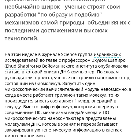
необычайно широк - ученые строят свои
разработки "по образу и подобию"
механизмов самой природы, объединяя их с
последними достижениями высоких
технологий.
На этой неделе в журнале Science группа
израильских
исследователей во главе с профессором Эхудом Шапиро
(
Ehud Shapiro
) из Вейсманнского института опубликовали
статью, в которой описан
ДНК
-компьютер. По словам
руководителя проекта, ученые построили нанокомпьютер,
состоящий из биомолекул. Запустить один
микроскопический вычислительный модуль невозможно, а
когда вместе работают триллион таких молекул, то их
производительность составляет 1 млрд. операций в
секунду. Вместо цифр и формул, которыми оперируют
современные ПК, механизмы ввода/вывода и ПО
микроскопического нанокомпьютера представлены
молекулами ДНК, которые хранят и перерабатывают
закодированную генетическую информацию в клетках
живых организмов.