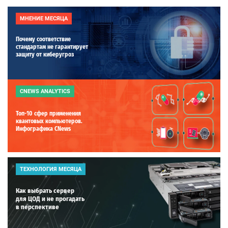
МНЕНИЕ МЕСЯЦА
Почему соответствие
стандартам не гарантирует
защиту от киберугроз
CNEWS ANALYTICS
Топ-10 сфер применения
квантовых компьютеров.
Инфографика CNews
ТЕХНОЛОГИЯ МЕСЯЦА
Как выбрать сервер
для ЦОД и не прогадать
в перспективе