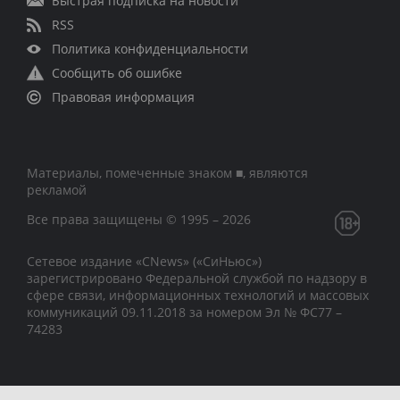
Быстрая подписка на новости
RSS
Политика конфиденциальности
Сообщить об ошибке
Правовая информация
Материалы, помеченные знаком ■, являются
рекламой
Все права защищены © 1995 – 2026
Сетевое издание «CNews» («СиНьюс»)
зарегистрировано Федеральной службой по надзору в
сфере связи, информационных технологий и массовых
коммуникаций 09.11.2018 за номером Эл № ФС77 –
74283