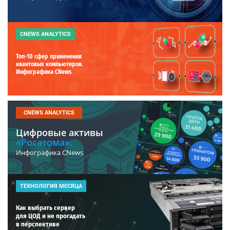
CNEWS ANALYTICS
Топ-10 сфер применения
квантовых компьютеров.
Инфографика CNews
CNEWS ANALYTICS
Цифровые активы
«Росатома».
Инфографика CNews
ТЕХНОЛОГИЯ МЕСЯЦА
Как выбрать сервер
для ЦОД и не прогадать
в перспективе