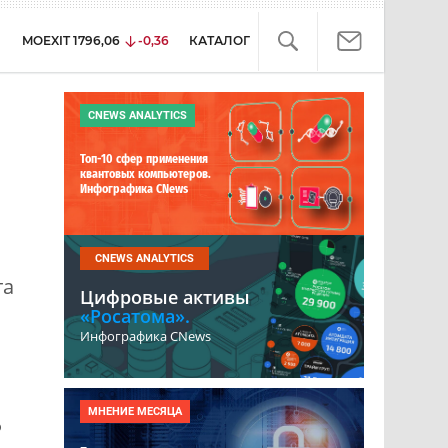
MOEXIT
1796,06
-0,36
КАТАЛОГ
CNEWS ANALYTICS
Топ-10 сфер применения
квантовых компьютеров.
Инфографика CNews
CNEWS ANALYTICS
та
Цифровые активы
«Росатома».
Инфографика CNews
МНЕНИЕ МЕСЯЦА
о