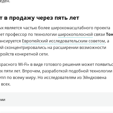
еден.
т в продажу через пять лет
ых является частью более широкомасштабного проекта
ет профессор по технологии
широкополосной
связи
То
ансируется
Европейский исследовательским советом
, а
ний сконцентрировались на расширении возможности
ройств конкретной сети.
расного Wi-Fi» в виде готового решения может появить
х пяти лет. Впрочем, разработкой подобной технологии
упп по всему миру. Но исследователям из Эйндховена
всех.
ами