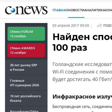
ГЛАВНАЯ
НОВОСТИ
АНАЛИТИКА
КО
|
03 апреля 2017 09:50
ПОДЕ
CNews FORUM
Найден спос
12 ноября
100 раз
CNews AWARDS
12 ноября
Голландские исследоват
30 лет рынку ERP
в России
Wi-Fi соединения с пом
будет достигать 40 Гбит/
Главные
ИТ-сценарии
2026
Инфракрасное излуче
10 лет российского
бэкапа
Беспроводная сеть, соединен
Российские ПАКи