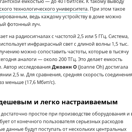
гантской емкостью — до 40 Гбит/сек. К такому выводу
ского технологического университета
. При этом такое
ированным, ведь каждому устройству в доме можно
ый фотонный луч.
ает на радиосигналах с частотой 2,5 или 5 ГГц. Система,
, использует инфракрасный свет с длиной волны 1,5 тыс.
лучению можно сопоставить частоты, которые в тысячу
годня аналоги — около 200 ТГц. Это делает емкость
. Автор исследования
Джоанн О
(Joanne Oh) достигала
янии 2,5 м. Для сравнения, средняя скорость соединени
аз меньше (17,6 Мбит/с).
 дешевым и легко настраиваемым
достаточно простое при производстве оборудования и 
ебует от конечного пользователя серьезных расходов
ые данные будут поступать от нескольких центральных