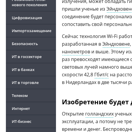
излучения, может обладать ги
нового поколения
пришли ученые из
Эйндховен
соединение будет персонализ
Цифровизация
сопоставить свой персональн
Импортозамещение
Сейчас технология Wi-Fi работ
разработанная в
Эйндховене
Безопасность
нанометров
и выше. Этому из
ИТ в госсекторе
раз превосходят имеющиеся се
световых лучей намного выше
ИТ в банках
скорости 42,8
Гбит/с
на рассто
в Нидерландах в две тысячи р
ИТ в торговле
Телеком
Изобретение будет
Интернет
Открытие
голландских
ученых 
эксплуатации, а потому не тр
ИТ-бизнес
времени и денег. Беспроводн