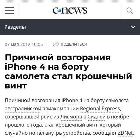
Разделы
|
07 мая 2012 10:05
ПОДЕЛИТЬСЯ
Причиной возгорания
iPhone 4 на борту
самолета стал крошечный
винт
Причиной возгорания
iPhone 4
на борту самолета
австралийской
авиакомпании
Regional Express
,
совершавшей рейс из
Лисмора
в
Сидней
в ноябре
прошлого года, стал крошечный винт, который
случайно попал внутрь устройства, сообщает
ZDNet
.