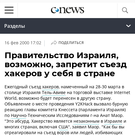
Разделы
|
16 фев 2000 17:02
ПОДЕЛИТЬСЯ
Правительство Израиля,
возможно, запретит съезд
хакеров у себя в стране
Ежегодный съезд
хакеров
, намеченный на 28-30 марта в
столице Израиля
Тель-Авиве
на торговой выставке Internet
World, возможно будет перенесен в другую страну.
Объявление о месте проведения Y2KHack вызвало бурную
реакцию главы комитета Кнессета (парламента Израиля)
по
Научно
-Техническим Исследованиям г-на Анат Маор.
"Это абсурд. Хакерство является
незаконным
в
Израиле
и
многих странах, включая
США
", заявил Маор. "Как бы вы
отреагировали на съезд воров или людей, избивающих