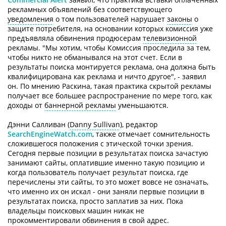
рекламных объявлений без соответствующего
уведомления
о том пользователей нарушает
законы
о
защите потребителя, на основании которых комиссия уже
предъявляла обвинения продюсерам
телевизионной
рекламы. "Мы хотим, чтобы Комиссия проследила за тем,
чтобы никто не обманывался на этот счет. Если в
результаты поиска монтируется реклама, она должна быть
квалифицирована как реклама и ничто другое", - заявил
он. По мнению Раскина, такая практика скрытой рекламы
получает все большее распространение по мере того, как
доходы от
баннерной рекламы
уменьшаются.
Дэнни Салливан (
Danny Sullivan
), редактор
SearchEngineWatch.com
, также отмечает сомнительность
сложившегося положения с этической точки зрения.
Сегодня первые позиции в результатах поиска зачастую
занимают сайты, оплатившие именно такую позицию и
когда пользователь получает результат поиска, где
перечислены эти сайты, то это может вовсе не означать,
что именно их он искал - они заняли первые позиции в
результатах поиска, просто заплатив за них. Пока
владельцы поисковых машин никак не
прокомментировали обвинения в свой адрес.