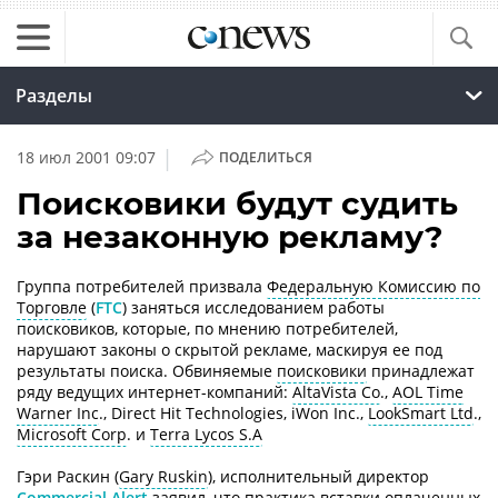
Разделы
|
18 июл 2001 09:07
ПОДЕЛИТЬСЯ
Поисковики будут судить
за незаконную рекламу?
Группа потребителей призвала
Федеральную Комиссию по
Торговле
(
FTC
) заняться исследованием работы
поисковиков, которые, по мнению потребителей,
нарушают законы о скрытой рекламе, маскируя ее под
результаты поиска. Обвиняемые
поисковики
принадлежат
ряду ведущих интернет-компаний:
AltaVista Co
.,
AOL Time
Warner Inc
., Direct Hit Technologies, iWon Inc.,
LookSmart Ltd
.,
Microsoft Corp
. и
Terra Lycos S.A
Гэри Раскин (
Gary Ruskin
), исполнительный директор
Commercial Alert
заявил, что практика вставки оплаченных