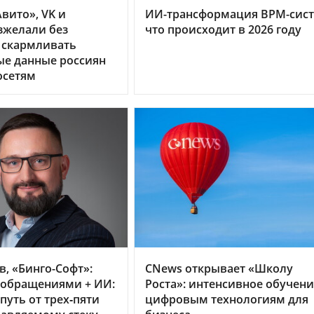
вито», VK и
ИИ-трансформация BPM-сист
зжелали без
что происходит в 2026 году
 скармливать
ые данные россиян
осетям
в, «Бинго-Софт»:
CNews открывает «Школу
 обращениями + ИИ:
Роста»: интенсивное обучен
путь от трех‑пяти
цифровым технологиям для