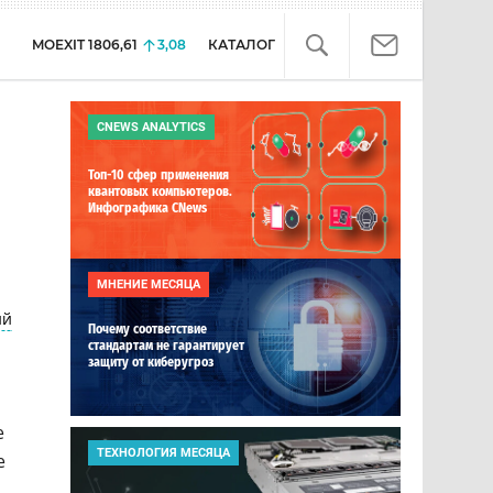
MOEXIT
1806,61
3,08
КАТАЛОГ
CNEWS ANALYTICS
Топ-10 сфер применения
квантовых компьютеров.
Инфографика CNews
МНЕНИЕ МЕСЯЦА
ий
Почему соответствие
стандартам не гарантирует
защиту от киберугроз
е
ТЕХНОЛОГИЯ МЕСЯЦА
е