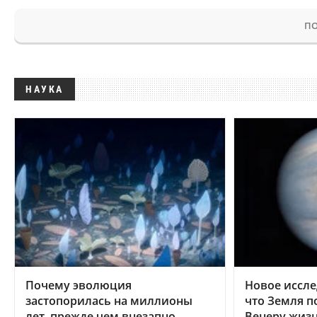
ПО
НАУКА
Почему эволюция
Новое иссле
застопорилась на миллионы
что Земля п
лет, прежде чем внезапно
Венеру жиз