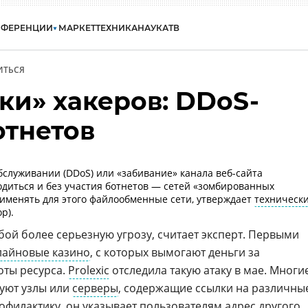
НФЕРЕНЦИИ
МАРКЕТ
ТЕХНИКА
НАУКА
ТВ
ИТЬСЯ
ки» хакеров: DDoS-
отнетов
бслуживании (DDoS) или «забивание» канала веб-сайта
диться и без участия ботнетов — сетей «зомбированных
именять для этого файлообменные сети, утверждает
техническ
p).
бой более серьезную угрозу, считает эксперт. Первыми
лайновые казино
, с которых вымогают деньги за
ты ресурса.
Prolexic
отследила такую атаку в мае. Многи
уют узлы или
серверы
, содержащие ссылки на различны
рофилактику, он указывает пользователям адрес другого