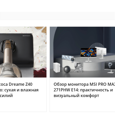
оса Dreame Z40
Обзор монитора MSI PRO MA
o: сухая и влажная
271PHW E14: практичность и
усилий
визуальный комфорт