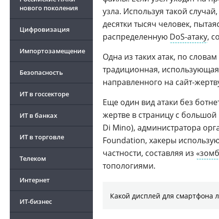
нового поколения
узла. Используя такой случай
десятки тысяч человек, пытая
Цифровизация
распределенную
DoS-атаку
, 
Импортозамещение
Одна из таких атак, по слов
традиционная, использующа
Безопасность
направленного на сайт-жертву
ИТ в госсекторе
Еще один вид атаки без ботн
жертве в страницу с большо
ИТ в банках
Di Mino), администратора ор
ИТ в торговле
Foundation, хакеры использу
частности, составляя из
«зом
Телеком
топологиями.
Интернет
Какой дисплей для смартфона 
ИТ-бизнес