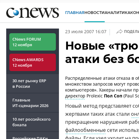
ГЛАВНАЯ
НОВОСТИ
АНАЛИТИКА
КО
|
23 июля 2007 16:07
ПОДЕЛ
CNews FORUM
Новые «трю
12 ноября
атаки без б
CNews AWARDS
12 ноября
Распределенные атаки отказа в о
30 лет рынку ERP
множеством запросов могут прово
в России
компьютеров». Хакеры начали пр
директор
Prolexic
Пол Соп
(Paul So
Главные
Новый метод представляет со
ИТ-сценарии
2026
жертвами таких атак стали
он
10 лет российского
прекращение нарушения рабо
бэкапа
файлообменные
сети использ
файлы. Если узел уходит на п
Российские ПАКи