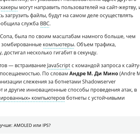
,
хакеры
могут направить пользователей на сайт-жертву, 
сь загрузить файлы, будут на самом деле осуществлять
сообщила служба
BBC
.
ам Сопа, была по своим масштабам намного больше, чем
я зомбированные
компьютеры
. Объем трафика,
, достигал несколько гигабит в секунду.
етов — встраивание
JavaScript
с командой запроса к сайту
й посещаемостью. По словам
Андре М. Ди Мино
(Andre M
ганизации слежения за ботнетами Shadowserver
ют и другие инновационные способы проведения атак, в
бированных» компьютеров
ботнеты с устойчивыми
лучше: AMOLED или IPS?