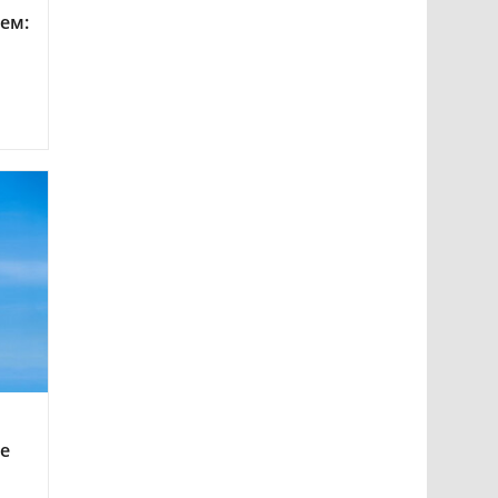
ем:
ие