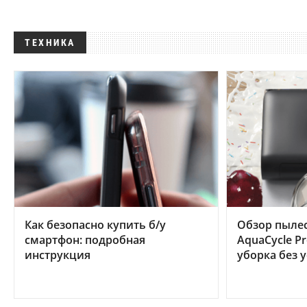
ТЕХНИКА
Как безопасно купить б/у
Обзор пылес
смартфон: подробная
AquaCycle Pr
инструкция
уборка без 