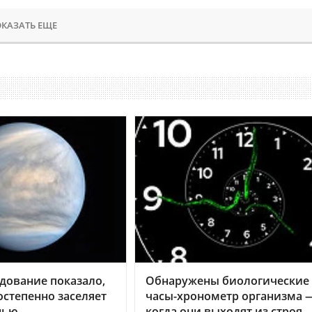
КАЗАТЬ ЕЩЕ
дование показало,
Обнаружены биологические
остепенно заселяет
часы-хронометр организма 
нью
когда они выходят из строя,