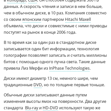
в
Колорадо
,
США
. Он способен содержать 300 ГБ
данных. А скорость чтения и записи в нем больше,
чем в обычном диске, в 10 раз. Компания совместно
со своим
японским
партнером
Hitachi Maxell
объявила, что диски и совместимые с ними приводы
поступят на рынок в конце 2006 года.
В то время как за один раз в стандартном диске
записывается один бит информации, технология
голографии позволяет записать и считать миллионы
битов с помощью одного пучка света. Такие данные
привела Лиз Мерфи из
InPhase Technologies
.
Диски имеют диаметр 13 см, немного шире, чем
традиционные
DVD
, но по толщине первые тоньше.
Обычные диски записывают данные путем
изменения высоты ямок на поверхности. Два другие
стандарта 
Blu-ray
и
HD-DVD
используют такую же