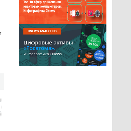
Топ-10 сфер применения
квантовых компьютеров.
Инфографика CNews
.
CNEWS ANALYTICS
т
Цифровые активы
«Росатома».
Инфографика CNews