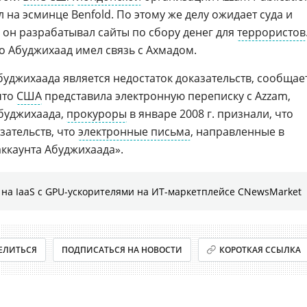
ал на эсминце Benfold. По этому же делу ожидает суда и
– он разрабатывал сайты по сбору денег для
террористов
о Абуджихаад имел связь с Ахмадом.
уджихаада является недостаток доказательств, сообщае
что
США
представила электронную переписку с Azzam,
Абуджихаада,
прокуроры
в январе 2008 г. признали, что
зательств, что
электронные письма
, направленные в
аккаунта Абуджихаада».
на IaaS с GPU-ускорителями на ИТ-маркетплейсе CNewsMarket
ЕЛИТЬСЯ
ПОДПИСАТЬСЯ НА НОВОСТИ
КОРОТКАЯ ССЫЛКА