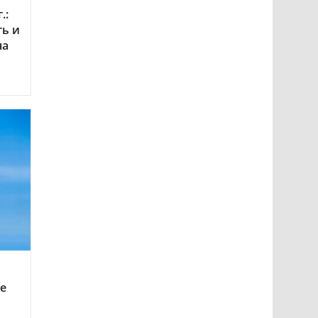
.:
ть и
на
ие