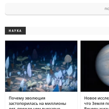
ПО
НАУКА
Почему эволюция
Новое иссле
застопорилась на миллионы
что Земля п
лет, прежде чем внезапно
Венеру жиз