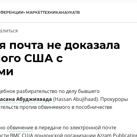
НФЕРЕНЦИИ
МАРКЕТ
ТЕХНИКА
НАУКА
ТВ
ЕЛИТЬСЯ
я почта не доказала
ного США с
ми
удебное разбирательство по делу бывшего
асана Абуджихаада
(Hassan Abujihaad). Прокуроры
зательств против обвиняемого в пособничестве
ено
обвинение
в передаче по электронной почте
ости
ВМС США
лондонской
организации Azzam Publicatio