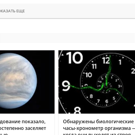
КАЗАТЬ ЕЩЕ
дование показало,
Обнаружены биологические
остепенно заселяет
часы-хронометр организма 
нью
когда они выходят из строя,