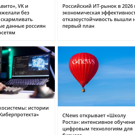
вито», VK и
Российский ИТ-рынок в 2026 г
зжелали без
экономическая эффективнос
 скармливать
отказоустойчивость вышли 
ые данные россиян
первый план
осетям
косистемы: истории
Киберпротекта»
CNews открывает «Школу
Роста»: интенсивное обучен
цифровым технологиям для