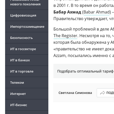
нового поколения
в 2001 г. В то время он работ
Бабар Ахмад
(
Babar Ahmad
) 
Цифровизация
Правительство утверждает, чт
Импортозамещение
Большой проблемой в деле Аб
The Register
. Несмотря на то, 
Безопасность
которая была обнаружена у 
«правительство не имеет дока
ИТ в госсекторе
Azzam, посылались именно с 
ИТ в банках
Подобрать оптимальный тариф 
ИТ в торговле
Телеком
Светлана Симонова
ПОД
Интернет
ИТ-бизнес