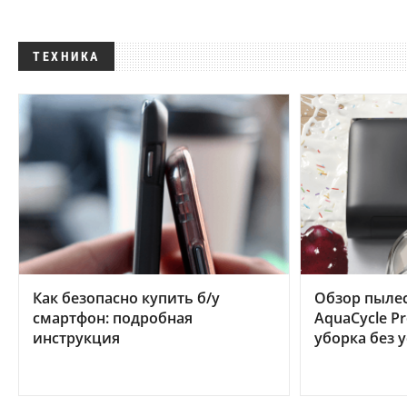
ТЕХНИКА
Как безопасно купить б/у
Обзор пылес
смартфон: подробная
AquaCycle Pr
инструкция
уборка без 