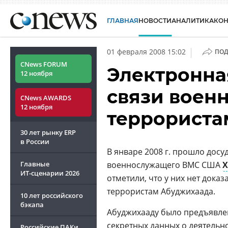
ГЛАВНАЯ
НОВОСТИ
АНАЛИТИКА
КО
|
01 февраля 2008 15:02
ПОД
CNews FORUM
Электронна
12 ноября
связи воен
CNews AWARDS
12 ноября
террориста
30 лет рынку ERP
в России
В январе 2008 г. прошло дос
Главные
военнослужащего ВМС США
Х
ИТ-сценарии
2026
отметили, что у них нет дока
террористам Абуджихаада.
10 лет российского
бэкапа
Абуджихааду было предъявл
секретных данных о деятельн
Российские ПАКи