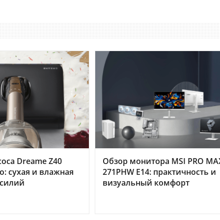
оса Dreame Z40
Обзор монитора MSI PRO MA
o: сухая и влажная
271PHW E14: практичность и
усилий
визуальный комфорт