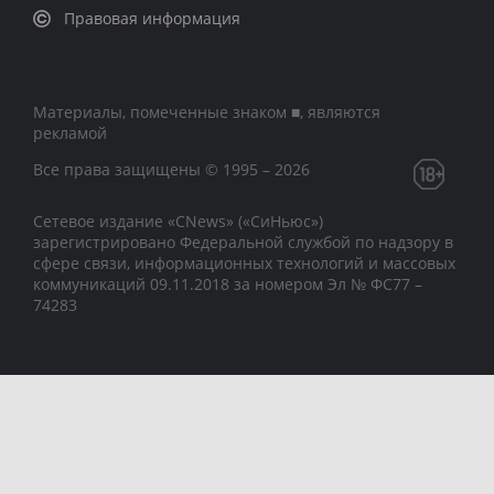
Правовая информация
Материалы, помеченные знаком ■, являются
рекламой
Все права защищены © 1995 – 2026
Сетевое издание «CNews» («СиНьюс»)
зарегистрировано Федеральной службой по надзору в
сфере связи, информационных технологий и массовых
коммуникаций 09.11.2018 за номером Эл № ФС77 –
74283