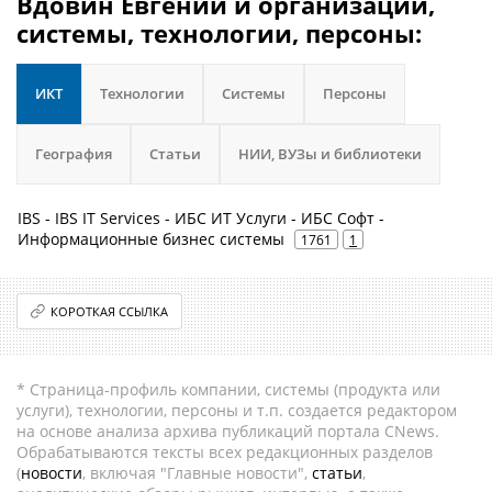
Вдовин Евгений и организации,
системы, технологии, персоны:
ИКТ
Технологии
Системы
Персоны
География
Статьи
НИИ, ВУЗы и библиотеки
IBS - IBS IT Services - ИБС ИТ Услуги - ИБС Софт -
Информационные бизнес системы
1761
1
КОРОТКАЯ ССЫЛКА
* Страница-профиль компании, системы (продукта или
услуги), технологии, персоны и т.п. создается редактором
на основе анализа архива публикаций портала CNews.
Обрабатываются тексты всех редакционных разделов
(
новости
, включая "Главные новости",
статьи
,