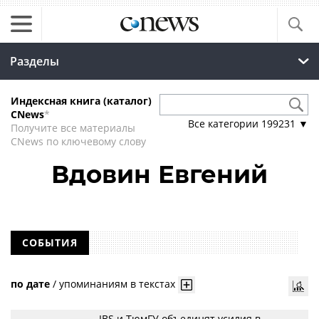
Разделы
Индексная книга (каталог)
CNews
*
Все категории
199231
▼
Получите все материалы
CNews по ключевому слову
Вдовин Евгений
СОБЫТИЯ
по дате
/
упоминаниям в текстах
IBS и ТюмГУ объединят усилия в