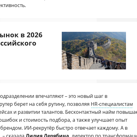
ктивность.
ынок в 2026
оссийского
подразделении впечатляют – это новый шаг в
утер берет на себя рутину, позволяя
HR-специалистам
ейсах и развитии талантов. Бесконтактный найм повыша
ошибок и стоимость подбора, а также улучшает опыт
 брендом. ИИ-рекрутёр быстро отвечает каждому. А в
, – сказала
Лилия Дерябина
, директор по трансформац