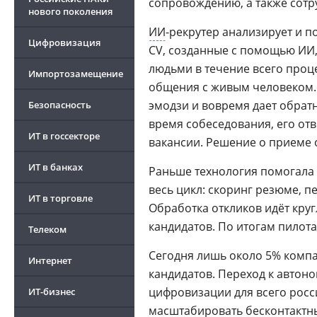
сопровождению, а также сотр
нового поколения
ИИ
-рекрутер анализирует и 
Цифровизация
CV, созданные с помощью ИИ,
людьми в течение всего проц
Импортозамещение
общения с живым человеком. 
эмодзи и вовремя дает обрат
Безопасность
время собеседования, его отв
ИТ в госсекторе
вакансии. Решение о приеме
ИТ в банках
Раньше технология помогала 
весь цикл: скоринг резюме, п
ИТ в торговле
Обработка откликов идёт кру
кандидатов. По итогам пилота
Телеком
Сегодня лишь около 5% комп
Интернет
кандидатов. Переход к автон
цифровизации для всего росси
ИТ-бизнес
масштабировать бесконтактны