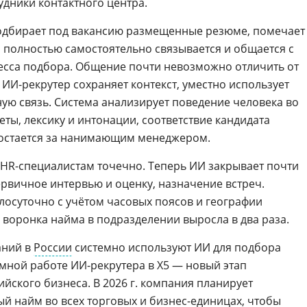
удники контактного центра.
подбирает под вакансию размещенные резюме, помечает
 полностью самостоятельно связывается и общается с
есса подбора. Общение почти невозможно отличить от
ИИ-рекрутер сохраняет контекст, уместно использует
ную связь. Система анализирует поведение человека во
еты, лексику и интонации, соответствие кандидата
 остается за нанимающим менеджером.
HR-специалистам точечно. Теперь ИИ закрывает почти
ервичное интервью и оценку, назначение встреч.
глосуточно с учётом часовых поясов и географии
 воронка найма в подразделении выросла в два раза.
аний в
России
системно используют ИИ для подбора
омной работе ИИ-рекрутера в Х5 — новый этап
йского бизнеса. В 2026 г. компания планирует
й найм во всех торговых и бизнес-единицах, чтобы