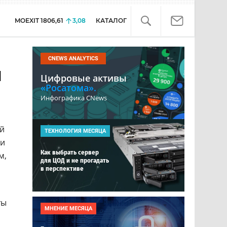
MOEXIT
1806,61
3,08
КАТАЛОГ
CNEWS ANALYTICS
л
Цифровые активы
«Росатома».
Инфографика CNews
ой
ТЕХНОЛОГИЯ МЕСЯЦА
 и
Как выбрать сервер
м,
для ЦОД и не прогадать
в перспективе
ты
МНЕНИЕ МЕСЯЦА