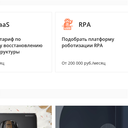
aaS
RPA
тариф по
Подобрать платформу
у восстановлению
роботизации RPA
труктуры
яц
От 200 000 руб./месяц