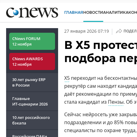
ГЛАВНАЯ
НОВОСТИ
АНАЛИТИКА
КО
|
27 января 2026 07:19
ПОДЕЛ
CNews FORUM
В Х5 проте
12 ноября
подбора пе
CNews AWARDS
12 ноября
Х5
переходит на бесконтактны
30 лет рынку ERP
в России
рекрутёр сам находит кандид
даёт рекомендации по приему
Главные
стала кандидат из
Пензы
. Об
ИТ-сценарии
2026
Сейчас нейросеть уже закрыв
10 лет российского
подразделении и до 85% пов
бэкапа
специалисты по охране труда
Российские ПАКи