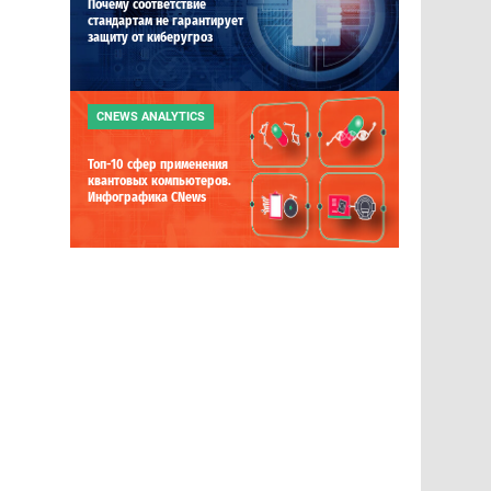
Почему соответствие
стандартам не гарантирует
защиту от киберугроз
CNEWS ANALYTICS
Топ-10 сфер применения
квантовых компьютеров.
Инфографика CNews