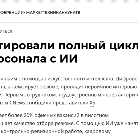
НФЕРЕНЦИИ
МАРКЕТ
ТЕХНИКА
НАУКА
ТВ
ИТЬСЯ
стировали полный цик
рсонала с ИИ
й найм с помощью искусственного интеллекта. Цифров
ата, анализирует резюме, проводит первичное интервью
. Первым сотрудником, трудоустроенным через алгорит
 этом CNews сообщили представители
Х5
.
ает более 20% офисных вакансий в пилотном
ышает качество отбора резюме. С помощью
ИИ
уже наня
, контрольно-ревизионной работе, кадровому