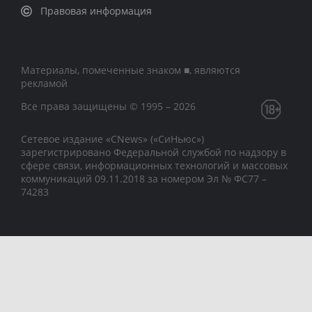
Правовая информация
Материалы, помеченные знаком ■, являются
рекламой
Все права защищены © 1995 – 2026
Сетевое издание «CNews» («СиНьюс»)
зарегистрировано Федеральной службой по надзору в
сфере связи, информационных технологий и массовых
коммуникаций 09.11.2018 за номером Эл № ФС77 –
74283