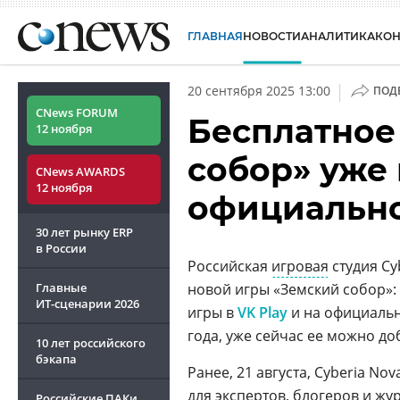
ГЛАВНАЯ
НОВОСТИ
АНАЛИТИКА
КО
|
20 сентября 2025 13:00
ПОД
CNews FORUM
Бесплатное
12 ноября
собор» уже 
CNews AWARDS
12 ноября
официально
30 лет рынку ERP
в России
Российская
игровая
студия Cy
Главные
новой игры «Земский собор»:
ИТ-сценарии
2026
игры в
VK Play
и на официаль
года, уже сейчас ее можно до
10 лет российского
бэкапа
Ранее, 21 августа, Cyberia N
для экспертов,
блогеров
и жур
Российские ПАКи