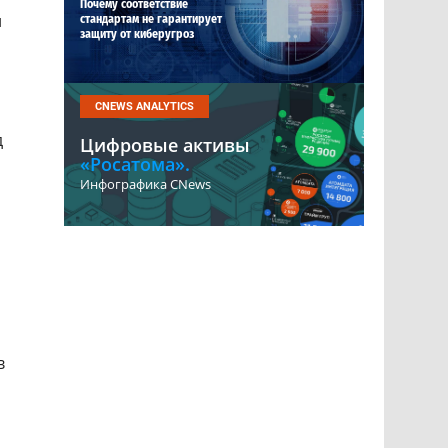
Почему соответствие
и
стандартам не гарантирует
защиту от киберугроз
CNEWS ANALYTICS
д
Цифровые активы
«Росатома».
Инфографика CNews
в