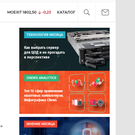
MOEXIT
1802,50
-0,23
КАТАЛОГ
ТЕХНОЛОГИЯ МЕСЯЦА
Как выбрать сервер
для ЦОД и не прогадать
в перспективе
CNEWS ANALYTICS
Топ-10 сфер применения
квантовых компьютеров.
Инфографика CNews
МНЕНИЕ МЕСЯЦА
а»