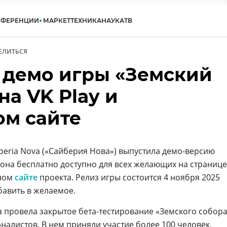
НФЕРЕНЦИИ
МАРКЕТ
ТЕХНИКА
НАУКА
ТВ
ЕЛИТЬСЯ
 демо игры «Земский
на VK Play и
м сайте
beria Nova («Сайберия Нова») выпустила демо-версию
 она бесплатно доступно для всех желающих на странице
ном
сайте
проекта. Релиз игры состоится 4 ноября 2025
бавить в желаемое.
ova провела закрытое бета-тестирование «Земского собор
налистов. В нем приняли участие более 100 человек,