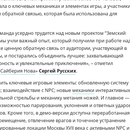
ала о ключевых механиках и элементах игры, а участник
 обратной связью, которая была использована для
манда усердно трудится над новым проектом “Земский
 мы учли важный опыт, который получили при работе на
е ценную обратную связь от аудитории, участвующей в
ы, и постарались объединить лучшее: захватывающий
рность и увлекательные приключения», – отметил
«
Сайберия Нова
»
Сергей Русских
.
нить ключевые игровые элементы: обновленную систему
; взаимодействие с NPC; новые
механики
интерактивных
ельной стрельбы и механику метания ножей. И главное —
озможностью парирования, уклонения и ответных ударо
ов. Кроме того, в демо-версии доступна переработанная
еремещение, отвлечение врагов и точечное устранение
изированные локации
Москвы
XVII века с активными
NPC
и