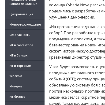
нового поколения
команда Cyberia Nova рассказ
поделились с разработчиками
Цифровизация
улучшения демо-версии.
Импортозамещение
«На протяжении года наша ко
собор”. При разработке игры
Безопасность
предыдущим проектом, а такж
бета-тестировании новой игр
ИТ в госсекторе
сюжет, историческую достове
ИТ в банках
креативный директор студии 
ИТ в торговле
У вас будет возможность оце
передвижения главного героя
Телеком
событий (QTE); систему приц
обновленную систему боя с в
Интернет
против нескольких противник
ИТ-бизнес
механика стелса: скрытное п
целей. Также вас ждут детал