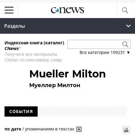
Разделы
Индексная книга (каталог)
CNews
*
Все категории
199231
▼
Получите все материалы
CNews по ключевому слову
Mueller Milton
Муеллер Милтон
СОБЫТИЯ
по дате
/
упоминаниям в текстах