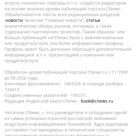
услуги), технологии, персоны и т.п. создается редактором
на основе анализа архива публикаций портала CNews.
Обрабатываются тексты всех редакционных разделов
(
новости
, включая "Главные новости",
статьи
,
аналитические обзоры рынков, интервью, а также
содержание партнёрских проектов). Таким образом, чем
больше публикаций на CNews было с именем компании
или продукта/услуги, тем более информативен профиль.
Профиль может быть дополнен (обогащен) дополнительной
информацией, в т.ч. презентацией о компании или
продукте/услуге.
Обработан архив публикаций портала CNews.ru c 11.1998
до 08.2026 годы.
Ключевых фраз выявлено - 1463328, в очереди разбора -
724413.
Создано именных указателей - 199231.
Редакция Индексной книги CNews -
book@cnews.ru
Читатели CNews — это руководители и сотрудники одной
из самых успешных отраслей российской экономики:
индустрии информационных технологий. Ядро аудитории
составляют топ-менеджеры и технические специалисты
департаментов информатизации федеральных и