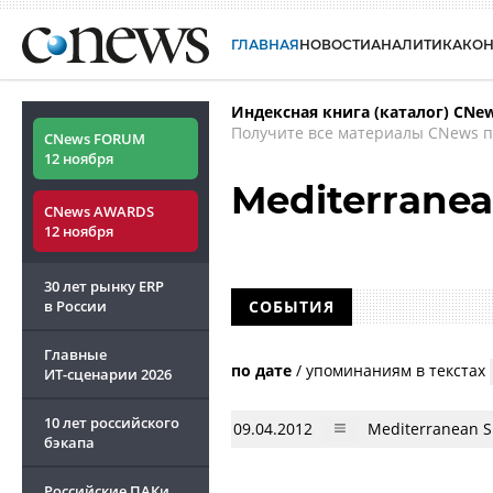
ГЛАВНАЯ
НОВОСТИ
АНАЛИТИКА
КО
Индексная книга (каталог) CNe
Получите все материалы CNews п
CNews FORUM
12 ноября
Mediterrane
CNews AWARDS
12 ноября
30 лет рынку ERP
в России
СОБЫТИЯ
Главные
по дате
/
упоминаниям в текстах
ИТ-сценарии
2026
10 лет российского
09.04.2012
Mediterranean S
бэкапа
Российские ПАКи