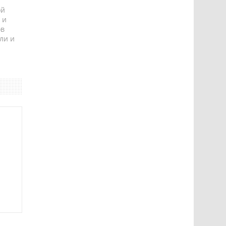
ой
 и
ов
ли и