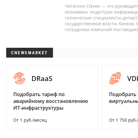
Читатели CNews — это руководит
экономики: индустрии информаци
технические специалисты депар
государственной власти, банков,
сотрудники компаний-поставщико
CNEWSMARKET
DRaaS
VD
Подобрать тариф по
Подобрать 
аварийному восстановлению
виртуальны
ИТ-инфраструктуры
От 1 руб./месяц
От 1 750 руб.