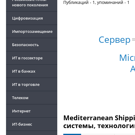
Публикаций - 1, упоминаний - 1
нового поколения
Цифровизация
Импортозамещение
Сервер
Безопасность
Mic
ИТ в госсекторе
ИТ в банках
ИТ в торговле
Телеком
Интернет
Mediterranean Shipp
системы, технологи
ИТ-бизнес