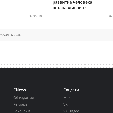
развитие человека
останавливается
36019
КАЗАТЬ ЕЩЕ
CNews
Соцсети
Об издании
Max
Реклама
VK
Вакансии
VK Видео