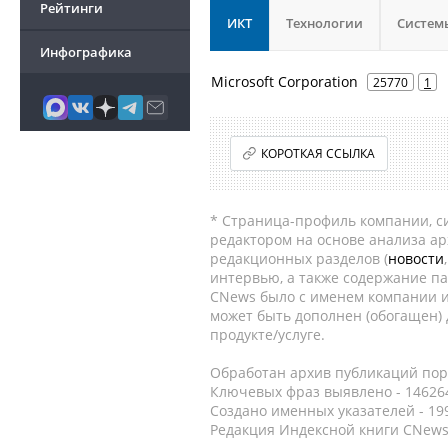
Рейтинги
ИКТ
Технологии
Систем
Инфографика
Microsoft Corporation
25770
1
КОРОТКАЯ ССЫЛКА
* Страница-профиль компании, сис
редактором на основе анализа а
редакционных разделов (
новости
интервью, а также содержание па
CNews было с именем компании и
может быть дополнен (обогащен)
продукте/услуге.
Обработан архив публикаций порт
Ключевых фраз выявлено - 146264
Создано именных указателей - 19
Редакция Индексной книги CNews