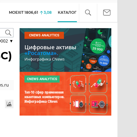
MOEXIT
1806,61
3,08
КАТАЛОГ
CNEWS ANALYTICS
9002
▼
Цифровые активы
C)
«Росатома».
Инфографика CNews
CNEWS ANALYTICS
s.ru
Топ-10 сфер применения
квантовых компьютеров.
Инфографика CNews