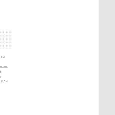
тся
ков,
а
ь
 или