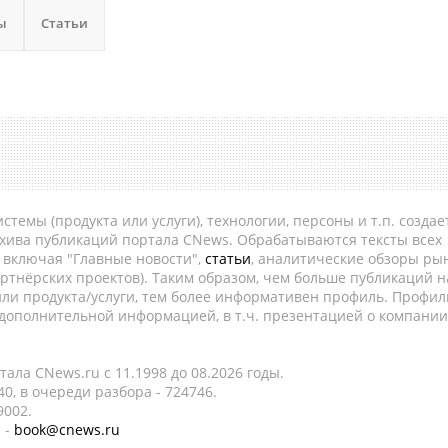
ы
Статьи
темы (продукта или услуги), технологии, персоны и т.п. создае
рхива публикаций портала CNews. Обрабатываются тексты всех
, включая "Главные новости",
статьи
, аналитические обзоры рын
ртнёрских проектов). Таким образом, чем больше публикаций н
ли продукта/услуги, тем более информативен профиль. Профил
 дополнительной информацией, в т.ч. презентацией о компании
ала CNews.ru c 11.1998 до 08.2026 годы.
0, в очереди разбора - 724746.
9002.
 -
book@cnews.ru