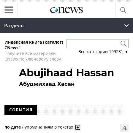
Разделы
Индексная книга (каталог)
CNews
*
Все категории
199231
▼
Получите все материалы
CNews по ключевому слову
Abujihaad Hassan
Абуджихаад Хасан
СОБЫТИЯ
по дате
/
упоминаниям в текстах