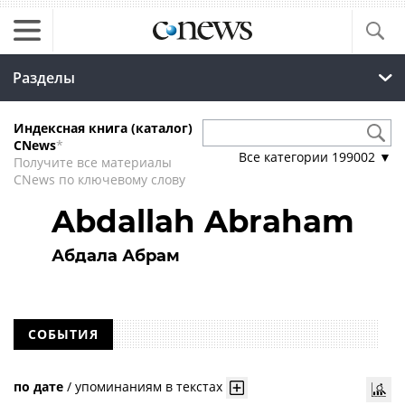
Разделы
Индексная книга (каталог)
CNews
*
Все категории
199002
▼
Получите все материалы
CNews по ключевому слову
Abdallah Abraham
Абдала Абрам
СОБЫТИЯ
по дате
/
упоминаниям в текстах