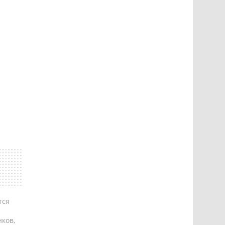
тся
ков,