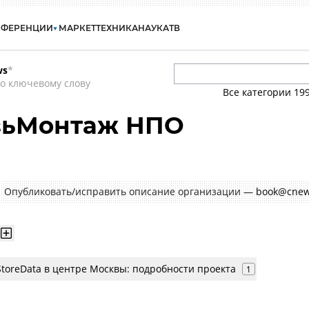
НФЕРЕНЦИИ
МАРКЕТ
ТЕХНИКА
НАУКА
ТВ
ws
*
о ключевому слову
Все категории
19
зьМонтаж НПО
Опубликовать/исправить описание организации —
book@cnew
toreData в центре Москвы: подробности проекта
1