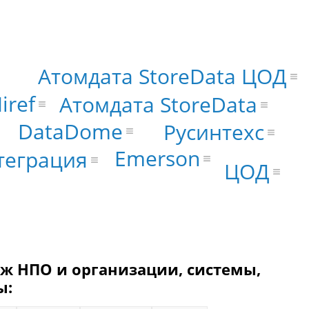
Атомдата StoreData ЦОД
iref
Атомдата StoreData
DataDome
Русинтехс
Emerson
теграция
ЦОД
ж НПО и организации, системы,
ы: