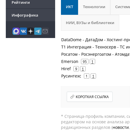
Рейтинги
ИКТ
Технологии
Систем
Инфографика
НИИ, ВУЗы и библиотеки
DataDome - ДатаДом - Хостинг-п
Т1 Интеграция - Техносерв - ТС и
Росатом - Росэнергоатом - Атомд
Emerson
95
1
Hiref
9
1
Русинтехс
1
1
КОРОТКАЯ ССЫЛКА
* Страница-профиль компании, сис
редактором на основе анализа а
редакционных разделов (
новости