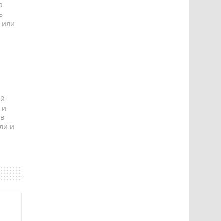
а
ь
 или
ой
 и
ов
ли и