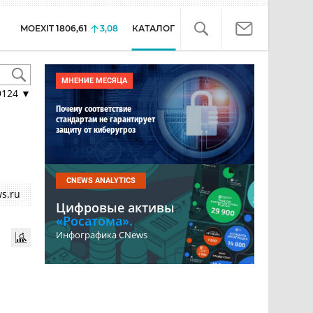
MOEXIT
1806,61
3,08
КАТАЛОГ
МНЕНИЕ МЕСЯЦА
9124
▼
Почему соответствие
стандартам не гарантирует
защиту от киберугроз
CNEWS ANALYTICS
s.ru
Цифровые активы
«Росатома».
Инфографика CNews