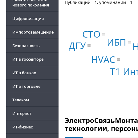
Публикаций - 1, упоминаний - 1
нового поколения
Цифровизация
CTO
Импортозамещение
ИБП
ДГУ
H
Безопасность
HVAC
ИТ в госсекторе
Т1 Ин
ИТ в банках
ИТ в торговле
Телеком
Интернет
ЭлектроСвязьМонта
технологии, персон
ИТ-бизнес