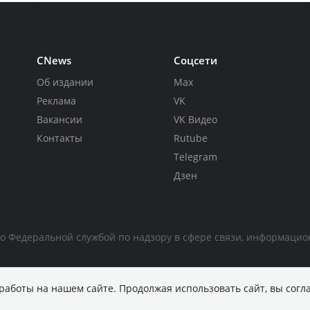
CNews
Соцсети
Об издании
Max
Реклама
VK
Вакансии
VK Видео
Контакты
Rutube
Telegram
Дзен
но Федеральной службой по надзору в сфере связи, информаци
работы на нашем сайте. Продолжая использовать сайт, вы согл