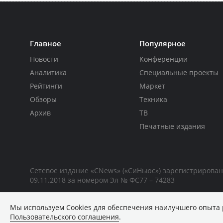
Главное
Популярное
Новости
Конференции
Аналитика
Специальные проекты
Рейтинги
Маркет
Обзоры
Техника
Архив
ТВ
Печатные издания
Сетевое издание «CNews» («СиНьюс») зарегистрирова
09.11.2018 за номером Эл № ФС77 – 74283
Мы используем Сookies для обеспечения наилучшего опыта 
Пользовательского соглашения
.