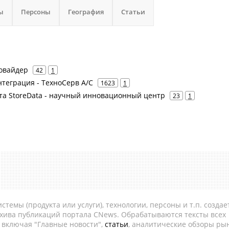
ы
Персоны
География
Статьи
ровайдер
42
1
нтеграция - ТехноСерв А/С
1623
1
ата StoreData - научный инновационный центр
23
1
темы (продукта или услуги), технологии, персоны и т.п. создае
рхива публикаций портала CNews. Обрабатываются тексты всех
, включая "Главные новости",
статьи
, аналитические обзоры рын