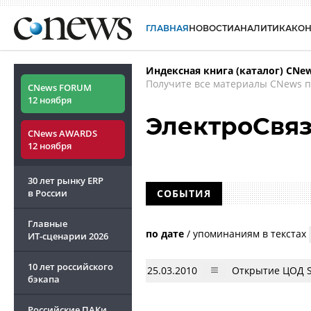
ГЛАВНАЯ
НОВОСТИ
АНАЛИТИКА
КО
Индексная книга (каталог) CNe
Получите все материалы CNews п
CNews FORUM
12 ноября
ЭлектроСвя
CNews AWARDS
12 ноября
30 лет рынку ERP
в России
СОБЫТИЯ
Главные
по дате
/
упоминаниям в текстах
ИТ-сценарии
2026
10 лет российского
25.03.2010
Открытие ЦОД S
бэкапа
Российские ПАКи