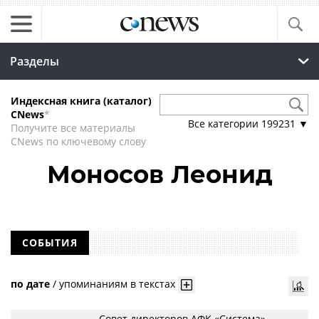
Разделы
Индексная книга (каталог)
CNews
*
Все категории
199231
▼
Получите все материалы
CNews по ключевому слову
Моносов Леонид
СОБЫТИЯ
по дате
/
упоминаниям в текстах
Совет директоров АФК «Система»