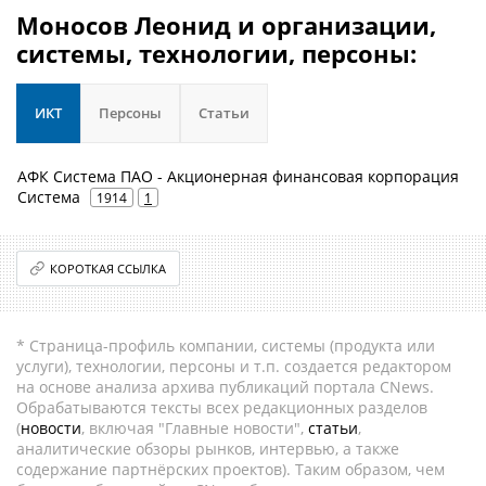
Моносов Леонид и организации,
системы, технологии, персоны:
ИКТ
Персоны
Статьи
АФК Система ПАО - Акционерная финансовая корпорация
Система
1914
1
КОРОТКАЯ ССЫЛКА
* Страница-профиль компании, системы (продукта или
услуги), технологии, персоны и т.п. создается редактором
на основе анализа архива публикаций портала CNews.
Обрабатываются тексты всех редакционных разделов
(
новости
, включая "Главные новости",
статьи
,
аналитические обзоры рынков, интервью, а также
содержание партнёрских проектов). Таким образом, чем