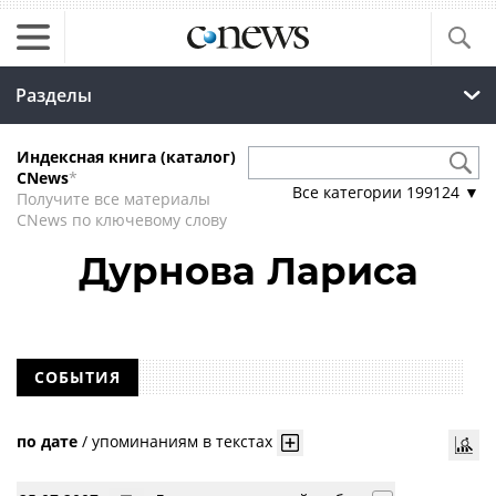
Разделы
Индексная книга (каталог)
CNews
*
Все категории
199124
▼
Получите все материалы
CNews по ключевому слову
Дурнова Лариса
СОБЫТИЯ
по дате
/
упоминаниям в текстах