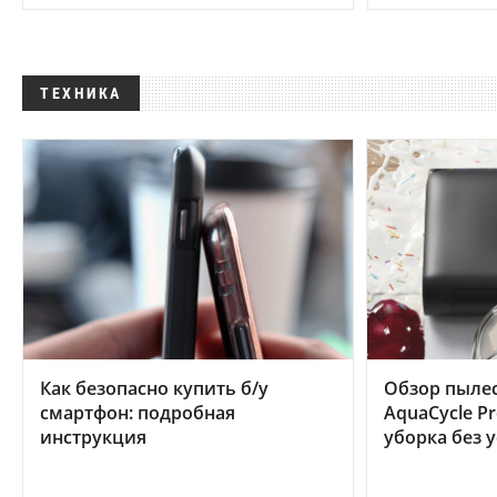
ТЕХНИКА
Как безопасно купить б/у
Обзор пылес
смартфон: подробная
AquaCycle Pr
инструкция
уборка без 