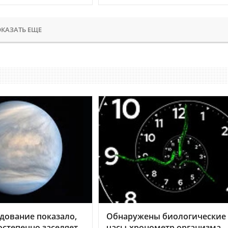
КАЗАТЬ ЕЩЕ
дование показало,
Обнаружены биологические
остепенно заселяет
часы-хронометр организма 