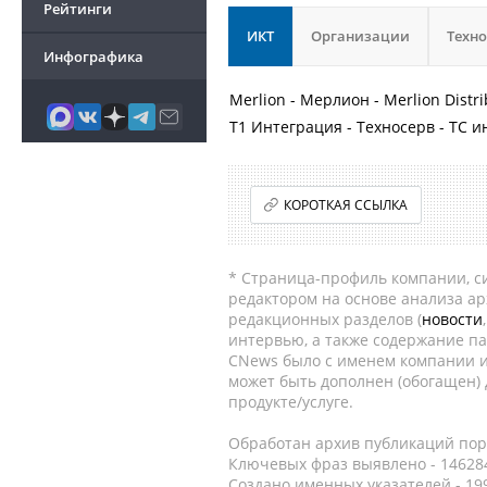
Рейтинги
ИКТ
Организации
Техн
Инфографика
Merlion - Мерлион - Merlion Dist
Т1 Интеграция - Техносерв - ТС и
КОРОТКАЯ ССЫЛКА
* Страница-профиль компании, сис
редактором на основе анализа а
редакционных разделов (
новости
интервью, а также содержание па
CNews было с именем компании и
может быть дополнен (обогащен)
продукте/услуге.
Обработан архив публикаций порт
Ключевых фраз выявлено - 146284
Создано именных указателей - 19