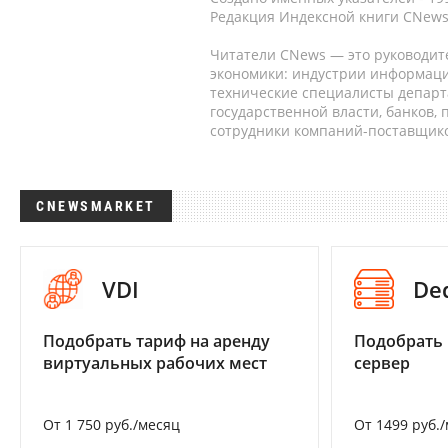
Редакция Индексной книги CNews
Читатели CNews — это руководит
экономики: индустрии информаци
технические специалисты депар
государственной власти, банков,
сотрудники компаний-поставщико
CNEWSMARKET
VDI
De
Подобрать тариф на аренду
Подобрать
виртуальных рабочих мест
сервер
От 1 750 руб./месяц
От 1499 руб.