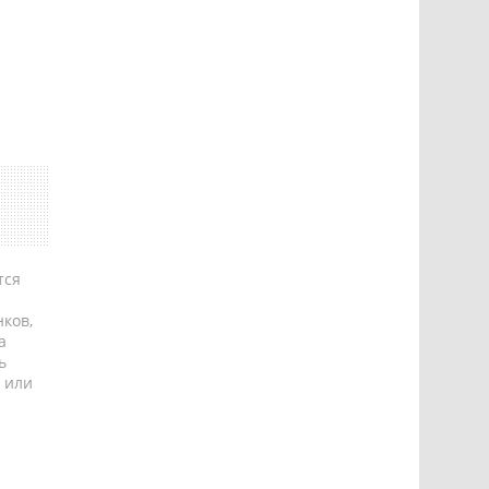
тся
ков,
а
ь
 или