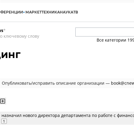
НФЕРЕНЦИИ
МАРКЕТ
ТЕХНИКА
НАУКА
ТВ
ws
*
о ключевому слову
Все категории
19
динг
Опубликовать/исправить описание организации —
book@cnew
» назначил нового директора департамента по работе с финан
1