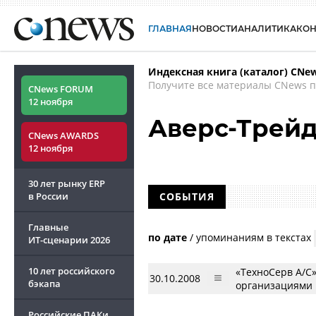
ГЛАВНАЯ
НОВОСТИ
АНАЛИТИКА
КО
Индексная книга (каталог) CNe
Получите все материалы CNews п
CNews FORUM
12 ноября
Аверс-Трей
CNews AWARDS
12 ноября
30 лет рынку ERP
в России
СОБЫТИЯ
Главные
по дате
/
упоминаниям в текстах
ИТ-сценарии
2026
10 лет российского
«ТехноСерв А/С
30.10.2008
бэкапа
организациями
Российские ПАКи