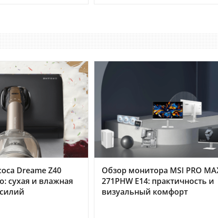
оса Dreame Z40
Обзор монитора MSI PRO MA
o: сухая и влажная
271PHW E14: практичность и
усилий
визуальный комфорт