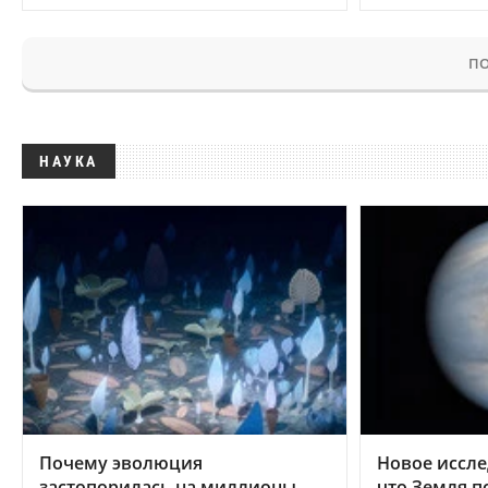
ПО
НАУКА
Почему эволюция
Новое иссле
застопорилась на миллионы
что Земля п