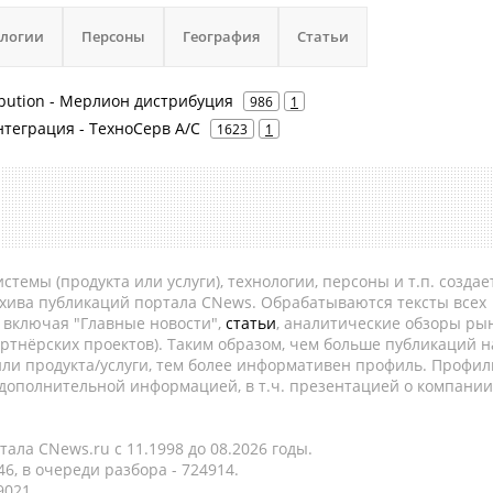
ологии
Персоны
География
Статьи
ribution - Мерлион дистрибуция
986
1
нтеграция - ТехноСерв А/С
1623
1
темы (продукта или услуги), технологии, персоны и т.п. создае
рхива публикаций портала CNews. Обрабатываются тексты всех
, включая "Главные новости",
статьи
, аналитические обзоры рын
ртнёрских проектов). Таким образом, чем больше публикаций н
ли продукта/услуги, тем более информативен профиль. Профил
 дополнительной информацией, в т.ч. презентацией о компании
ала CNews.ru c 11.1998 до 08.2026 годы.
6, в очереди разбора - 724914.
9021.