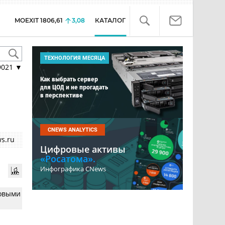
MOEXIT
1806,61
3,08
КАТАЛОГ
ТЕХНОЛОГИЯ МЕСЯЦА
9021
▼
Как выбрать сервер
для ЦОД и не прогадать
в перспективе
CNEWS ANALYTICS
s.ru
Цифровые активы
«Росатома».
Инфографика CNews
совыми