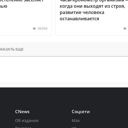
нью
когда они выходят из строя,
развитие человека
останавливается
36094
КАЗАТЬ ЕЩЕ
CNews
Соцсети
Об издании
Max