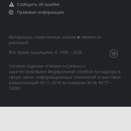
Сообщить об ошибке
Правовая информация
Материалы, помеченные знаком ■, являются
рекламой
Все права защищены © 1995 – 2026
Сетевое издание «CNews» («СиНьюс»)
зарегистрировано Федеральной службой по надзору в
сфере связи, информационных технологий и массовых
коммуникаций 09.11.2018 за номером Эл № ФС77 –
74283