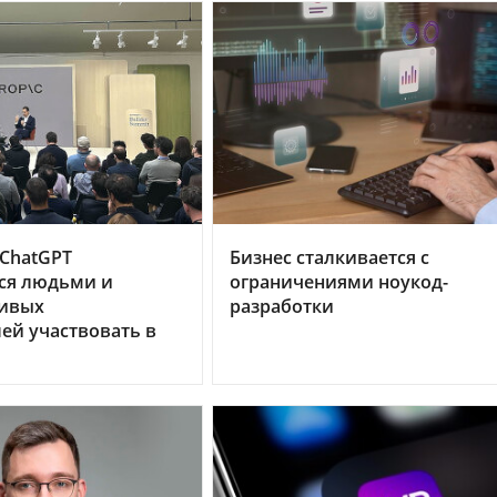
 ChatGPT
Бизнес сталкивается с
ся людьми и
ограничениями ноукод-
ивых
разработки
ей участвовать в