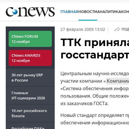
ГЛАВНАЯ
НОВОСТИ
АНАЛИТИКА
КО
|
27 февраля 2009 13:02
ПОД
CNews FORUM
ТТК приняла
12 ноября
госстандарт
CNews AWARDS
12 ноября
Центральным научно-исследов
30 лет рынку ERP
в России
участии компании «
Компании
«Система обеспечения инфор
Главные
пользования. Общие положен
ИТ-сценарии
2026
из заказчиков ГОСТа.
10 лет российского
Новый стандарт определяет п
бэкапа
обеспечения информационной
Российские ПАКи