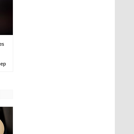
es
мер