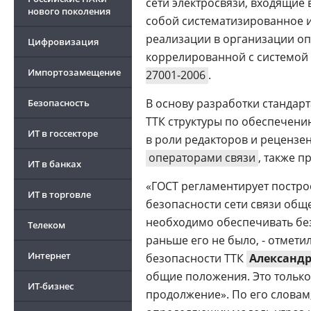
сети электросвязи, входящие 
нового поколения
собой систематизированное 
реализации в организации оп
Цифровизация
коррелированной с системой
Импортозамещение
27001-2006
.
В основу разработки стандар
Безопасность
ТТК структуры по обеспечен
ИТ в госсекторе
в роли редакторов и рецензен
операторами связи
, также 
ИТ в банках
«ГОСТ регламентирует постр
ИТ в торговле
безопасности сети связи обще
необходимо обеспечивать без
Телеком
раньше его не было, - отмет
Интернет
безопасности ТТК
Александр
общие положения. Это только
ИТ-бизнес
продолжение». По его словам, 