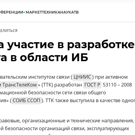
НФЕРЕНЦИИ
МАРКЕТ
ТЕХНИКА
НАУКА
ТВ
ЕЛИТЬСЯ
 участие в разработке
а в области ИБ
ательским институтом связи (
ЦНИИС
) при активном
 ТрансТелеКом
» (ТТК) разработан
ГОСТ Р
53110 – 2008
мационной безопасности сети связи общего
ия» (
СОИБ ССОП
). ТТК также выступила в качестве одно
равовые, организационные и технические направления,
 безопасности организаций связи, эксплуатирующих