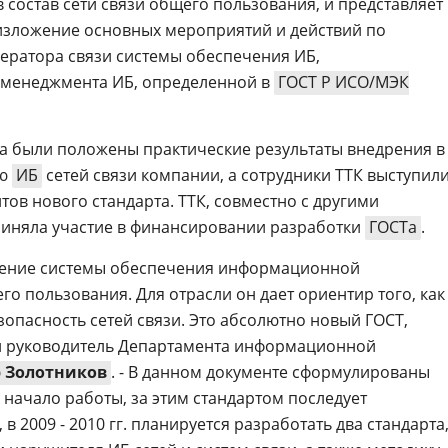
в состав сети связи общего пользования, и представляет
изложение основных мероприятий и действий по
ератора связи системы обеспечения ИБ,
 менеджмента ИБ, определенной в
ГОСТ Р ИСО/МЭК
та были положены практические результаты внедрения в
ию
ИБ
сетей связи компании, а сотрудники ТТК выступил
тов нового стандарта. ТТК, совместно с другими
приняла участие в финансировании разработки
ГОСТа
.
оение системы обеспечения информационной
го пользования. Для отрасли он дает ориентир того, как
опасность сетей связи. Это абсолютно новый ГОСТ,
ил руководитель Департамента информационной
 Золотников
. - В данном документе сформулированы
 начало работы, за этим стандартом последует
в 2009 - 2010 гг. планируется разработать два стандарта