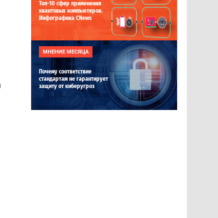
Топ-10 сфер применения
квантовых компьютеров.
Инфографика CNews
МНЕНИЕ МЕСЯЦА
Почему соответствие
стандартам не гарантирует
и
защиту от киберугроз
,