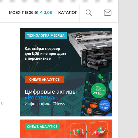
MOEXIT
1806,61
3,08
КАТАЛОГ
ТЕХНОЛОГИЯ МЕСЯЦА
Как выбрать сервер
для ЦОД и не прогадать
в перспективе
CNEWS ANALYTICS
Цифровые активы
«Росатома».
го
Инфографика CNews
CNEWS ANALYTICS