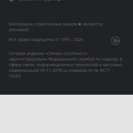
Материалы, помеченные знаком ■, являются
рекламой
Все права защищены © 1995 – 2026
Сетевое издание «CNews» («СиНьюс»)
зарегистрировано Федеральной службой по надзору в
сфере связи, информационных технологий и массовых
коммуникаций 09.11.2018 за номером Эл № ФС77 –
74283