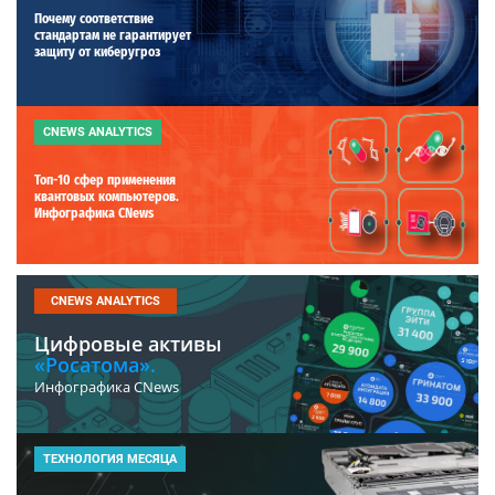
Почему соответствие
стандартам не гарантирует
защиту от киберугроз
CNEWS ANALYTICS
Топ-10 сфер применения
квантовых компьютеров.
Инфографика CNews
CNEWS ANALYTICS
Цифровые активы
«Росатома».
Инфографика CNews
ТЕХНОЛОГИЯ МЕСЯЦА