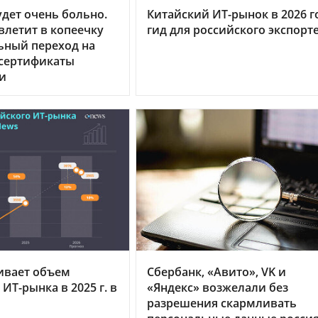
дет очень больно.
Китайский ИТ-рынок в 2026 г
летит в копеечку
гид для российского экспорт
ьный переход на
 сертификаты
и
ивает объем
Сбербанк, «Авито», VK и
ИТ-рынка в 2025 г. в
«Яндекс» возжелали без
разрешения скармливать