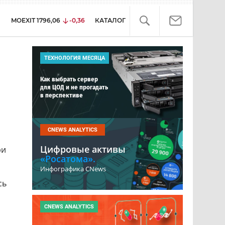
MOEXIT
1796,06
-0,36
КАТАЛОГ
ТЕХНОЛОГИЯ МЕСЯЦА
Как выбрать сервер
для ЦОД и не прогадать
в перспективе
CNEWS ANALYTICS
Цифровые активы
ри
«Росатома».
Инфографика CNews
сь
CNEWS ANALYTICS