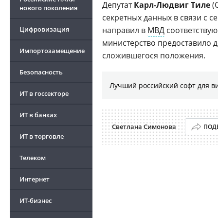
Депутат
Карл-Людвиг Тиле
(
нового поколения
секретных данных в связи с с
Цифровизация
направил в
МВД
соответству
министерство предоставило д
Импортозамещение
сложившегося положения.
Безопасность
Лучший российский софт для в
ИТ в госсекторе
ИТ в банках
Светлана Симонова
ПОД
ИТ в торговле
Телеком
Интернет
ИТ-бизнес