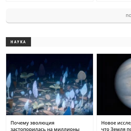
ПО
НАУКА
Почему эволюция
Новое иссле
застопорилась на миллионы
что Земля п