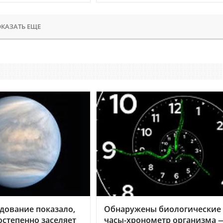
КАЗАТЬ ЕЩЕ
дование показало,
Обнаружены биологические
остепенно заселяет
часы-хронометр организма 