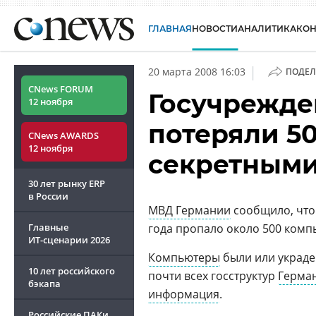
ГЛАВНАЯ
НОВОСТИ
АНАЛИТИКА
КО
|
20 марта 2008 16:03
ПОДЕЛ
CNews FORUM
Госучрежде
12 ноября
потеряли 5
CNews AWARDS
12 ноября
секретным
30 лет рынку ERP
в России
МВД Германии
сообщило, что
Главные
года пропало около 500 ком
ИТ-сценарии
2026
Компьютеры
были или украде
10 лет российского
почти всех госструктур
Герма
бэкапа
информация
.
Российские ПАКи