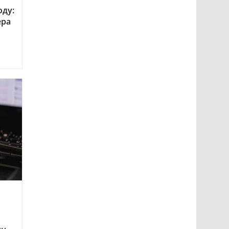
оду:
ера