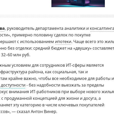
ева
, руководитель департамента аналитики и
консалтинг
сти», примерно половину сделок по покупке
вершают с использованием
ипотеки
. Чаще всего это жил
но без отделки: средний бюджет на «двушку» составляе
 32–60 млн руб.
ажным условием для сотрудников ИT-сферы является
фраструктура района, как социальная, так и
там крайне важно, чтобы все необходимое для работы и
 доступности
- без надобности выезжать за пределы
окус внимания ИT-работников при выборе нового жилья
 с продуманной концепцией для жизни и досуга, а
раняет эту категорию в числе ключевых покупателей
ссов», — сказал
Антон Винер
.