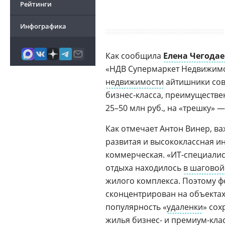
Рейтинги
Инфографика
Как сообщила
Елена Чегода
«НДВ Супермаркет Недвижимо
недвижимости
айтишники со
бизнес-класса, преимуществен
25–50 млн руб., на «трешку» —
Как отмечает Антон Винер, в
развитая и высококлассная ин
коммерческая. «ИT-специалис
отдыха находилось
в шаговой
жилого комплекса. Поэтому ф
сконцентрирован на объектах
популярность «
удаленки
» сох
жилья бизнес- и премиум-кла