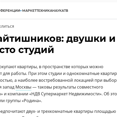
НФЕРЕНЦИИ
МАРКЕТ
ТЕХНИКА
НАУКА
ТВ
ЕЛИТЬСЯ
айтишников: двушки и
сто студий
окупают квартиры, в пространстве которых можно
т для работы. При этом студии и однокомнатные кварти
ностью, а наиболее востребованной локацией при выбор
я запад
Москвы
— таковы результаты совместного
а» и компании «НДВ Супермаркет Недвижимости». Об эт
ли группы «Родина».
редпочитают двух- и трехкомнатные квартиры площадью