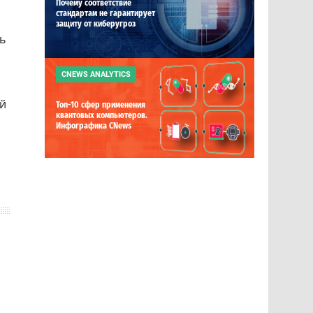
Почему соответствие
стандартам не гарантирует
защиту от киберугроз
ь
CNEWS ANALYTICS
ей
Топ-10 сфер применения
квантовых компьютеров.
Инфографика CNews