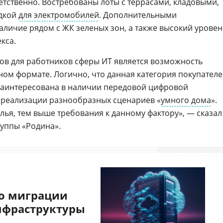
тветственно. Востребованы лоты с террасами, кладовыми,
ядкой
для электромобилей
. Дополнительными
личие рядом с ЖК зеленых зон, а также высокий уровен
кса.
ов для работников сферы ИT является возможность
ном формате. Логично, что данная категория покупател
аинтересована в наличии передовой цифровой
е реализации разнообразных сценариев «
умного дома
».
ья, тем выше требования к данному фактору», — сказал
руппы «Родина».
о миграции
нфраструктуры