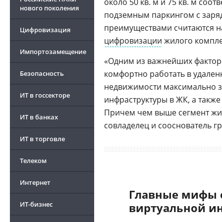
около 50 кв. м и 75 кв. м соо
нового поколения
подземным паркингом с зар
преимуществами считаются на
Цифровизация
цифровизации
жилого компле
Импортозамещение
«Одним из важнейших фактор
комфортно работать в удален
Безопасность
недвижимости максимально з
ИТ в госсекторе
инфраструктуры в ЖК, а такж
Причем чем выше сегмент жил
ИТ в банках
совладелец и сооснователь г
ИТ в торговле
Телеком
Интернет
Главные мифы 
ИТ-бизнес
виртуальной и