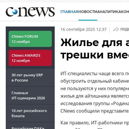
ГЛАВНАЯ
НОВОСТИ
АНАЛИТИКА
КО
|
16 сентября 2025 12:37
ПОД
CNews FORUM
Жилье для 
12 ноября
трешки вме
CNews AWARDS
12 ноября
ИT-специалисты чаще всего п
30 лет рынку ERP
в России
обустроить отдельный кабине
не пользуются у них популяр
Главные
жилья для айтишника являетс
ИТ-сценарии
2026
исследования группы «Родин
CNews сообщили представите
10 лет российского
бэкапа
Как правило, ИT-работники п
Российские ПАКи