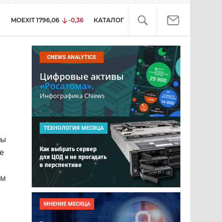
MOEXIT
1796,06
-0,36
КАТАЛОГ
CNEWS ANALYTICS
Цифровые активы
«Росатома».
Инфографика CNews
ТЕХНОЛОГИЯ МЕСЯЦА
ры
Как выбрать сервер
е
для ЦОД и не прогадать
в перспективе
ом
МНЕНИЕ МЕСЯЦА