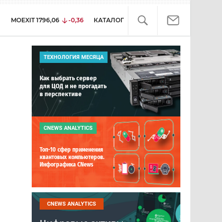
MOEXIT
1796,06
-0,36
КАТАЛОГ
ТЕХНОЛОГИЯ МЕСЯЦА
Как выбрать сервер
для ЦОД и не прогадать
в перспективе
CNEWS ANALYTICS
Топ-10 сфер применения
квантовых компьютеров.
Инфографика CNews
CNEWS ANALYTICS