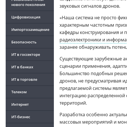
нового поколения
звуковых сигналов дронов.
Цифровизация
«Наша система не просто фикс
характерным частотным призн
Импортозамещение
кафедры конструирования и 
радиоэлектроники и информа
Безопасность
заранее обнаруживать потенц
ИТ в госсекторе
Существующие зарубежные а
сценарии применения, адапти
ИТ в банках
Большинство подобных реше
ИТ в торговле
дронов, не предусматривая 
предлагаемой системы являе
Телеком
интеграцию распределенной 
территорий.
Интернет
Разработка особенно актуаль
ИТ-бизнес
массовых мероприятий и мони