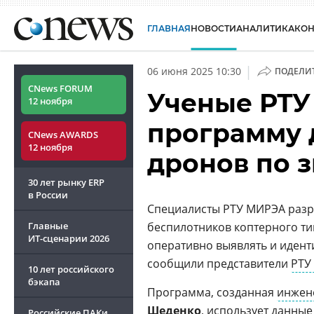
ГЛАВНАЯ
НОВОСТИ
АНАЛИТИКА
КО
|
06 июня 2025 10:30
ПОДЕЛИ
CNews FORUM
Ученые РТУ
12 ноября
программу 
CNews AWARDS
12 ноября
дронов по з
30 лет рынку ERP
в России
Специалисты РТУ МИРЭА разр
Главные
беспилотников коптерного ти
ИТ-сценарии
2026
оперативно выявлять и иден
сообщили представители
РТУ
10 лет российского
бэкапа
Программа, созданная
инжен
Шеденко
, использует данные
Российские ПАКи