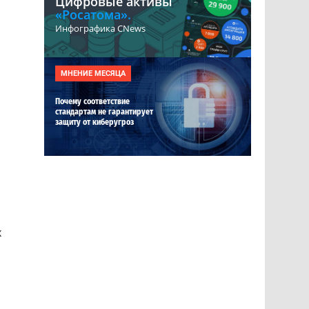
Цифровые активы
«Росатома».
Инфографика CNews
МНЕНИЕ МЕСЯЦА
Почему соответствие
стандартам не гарантирует
защиту от киберугроз
х
я