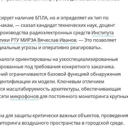
ирует наличие БПЛА, но и определяет их тип по
акам, — сказал кандидат технических наук, доцент
производства радиоэлектронных средств
Института
тики РТУ МИРЭА
Вячеслав Иванов
. — Это позволяет
иальные угрозы и оперативно реагировать».
налоги ориентированы на узкоспециализированные
рованные под требования конкретного заказчика.
ний ограничиваются базовой функцией обнаружения
идентификации их модели. Ключевым отличием
тся масштабируемость архитектуры, обеспечивающая
сети
микрофонов
для постоянного мониторинга крупны
на для защиты критически важных объектов, проведени
торинга воздушного пространства в городской среде.