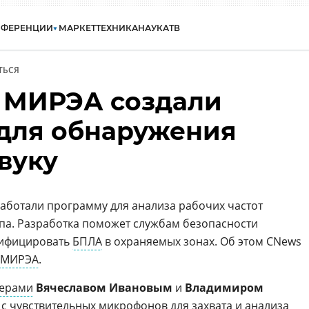
НФЕРЕНЦИИ
МАРКЕТ
ТЕХНИКА
НАУКА
ТВ
ТЬСЯ
 МИРЭА создали
для обнаружения
вуку
аботали программу для анализа рабочих частот
па. Разработка поможет службам безопасности
тифицировать
БПЛА
в охраняемых зонах. Об этом CNews
 МИРЭА
.
ерами
Вячеславом Ивановым
и
Владимиром
 с чувствительных микрофонов для захвата и анализа