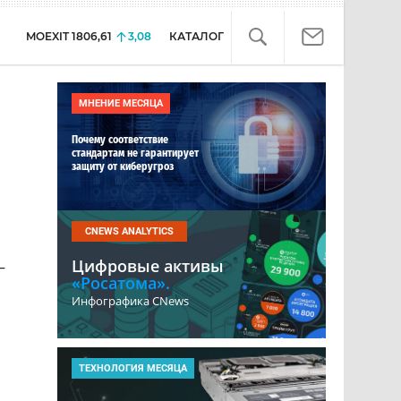
MOEXIT
1806,61
3,08
КАТАЛОГ
МНЕНИЕ МЕСЯЦА
Почему соответствие
стандартам не гарантирует
защиту от киберугроз
CNEWS ANALYTICS
Цифровые активы
–
«Росатома».
Инфографика CNews
ТЕХНОЛОГИЯ МЕСЯЦА