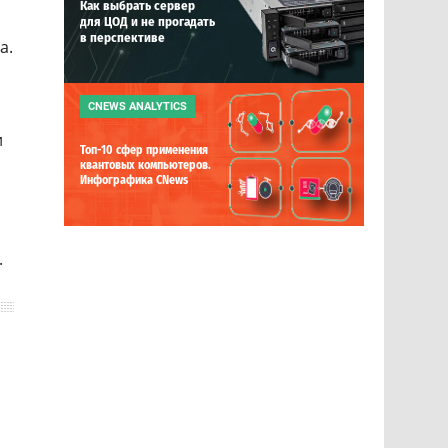
Как выбрать сервер
для ЦОД и не прогадать
в перспективе
а.
CNEWS ANALYTICS
и
Топ-10 сфер применения
квантовых компьютеров.
Инфографика CNews
.