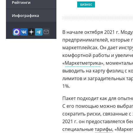
Рейтинги
БИЗНЕС
Инфографика
В начале октября 2021 г. Мод
предпринимателей, которые п
маркетплейсах. Он дает инстр
комфортной работы и увеличе
«
Маркетметрика
», моменталь
выводить на карту физлиц с к
лимитов и заградительных тар
1%.
Пакет подходит как для опыт
С его помощью можно выбрать
сократить риски, связанные с
2021 г. он предоставляется 
специальные
тарифы
, «Марке