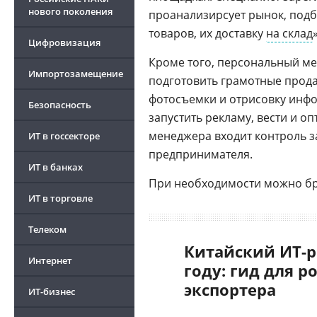
нового поколения
проанализирcует рынок, подб
товаров, их доставку
на склад
Цифровизация
Кроме того, персональный м
Импортозамещение
подготовить грамотные прод
фотосъемки и отрисовку инфо
Безопасность
запустить рекламу, вести и 
менеджера входит контроль 
ИТ в госсекторе
предпринимателя.
ИТ в банках
При необходимости можно бра
ИТ в торговле
Телеком
Китайский ИТ-р
Интернет
году: гид для р
экспортера
ИТ-бизнес