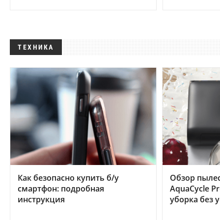
ТЕХНИКА
Как безопасно купить б/у
Обзор пылес
смартфон: подробная
AquaCycle Pr
инструкция
уборка без 