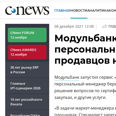
ГЛАВНАЯ
НОВОСТИ
АНАЛИТИКА
КО
|
08 декабря 2021 12:08
ПОД
CNews FORUM
Модульбанк
12 ноября
персональн
CNews AWARDS
12 ноября
продавцов 
30 лет рынку ERP
в России
Модульбанк
запустил сервис 
Главные
персональный менеджер бере
ИТ-сценарии
2026
решение вопросов по сертифи
закупках, и другие услуги.
10 лет российского
бэкапа
«В задачи маркет-менеджера 
площадках. Специалист зарег
Российские ПАКи