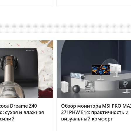
оса Dreame Z40
Обзор монитора MSI PRO MA
o: сухая и влажная
271PHW E14: практичность и
усилий
визуальный комфорт