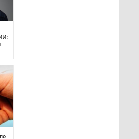
ИИ:
и
у
по