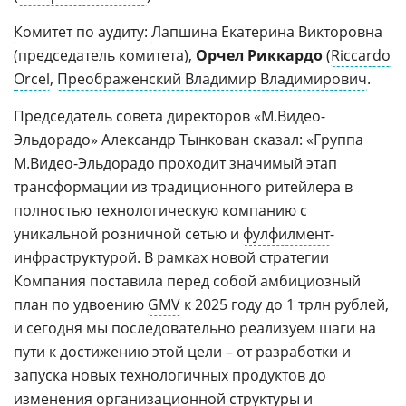
Комитет по аудиту
:
Лапшина Екатерина Викторовна
(председатель комитета),
Орчел Риккардо
(
Riccardo
Orcel
,
Преображенский Владимир Владимирович
.
Председатель совета директоров «М.Видео-
Эльдорадо» Александр Тынкован сказал: «Группа
М.Видео-Эльдорадо проходит значимый этап
трансформации из традиционного ритейлера в
полностью технологическую компанию с
уникальной розничной сетью и
фулфилмент
-
инфраструктурой. В рамках новой стратегии
Компания поставила перед собой амбициозный
план по удвоению
GMV
к 2025 году до 1 трлн рублей,
и сегодня мы последовательно реализуем шаги на
пути к достижению этой цели – от разработки и
запуска новых технологичных продуктов до
изменения организационной структуры и