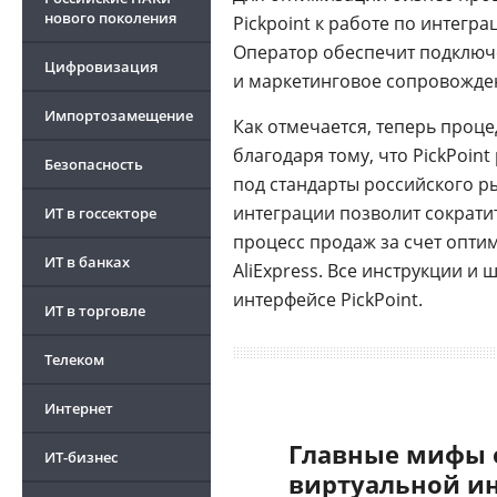
нового поколения
Pickpoint к работе по интегр
Оператор обеспечит подключе
Цифровизация
и маркетинговое сопровождени
Импортозамещение
Как отмечается, теперь проц
благодаря тому, что PickPoin
Безопасность
под стандарты российского 
интеграции позволит сократи
ИТ в госсекторе
процесс продаж за счет опт
ИТ в банках
AliExpress. Все инструкции и
интерфейсе PickPoint.
ИТ в торговле
Телеком
Интернет
Главные мифы 
ИТ-бизнес
виртуальной и