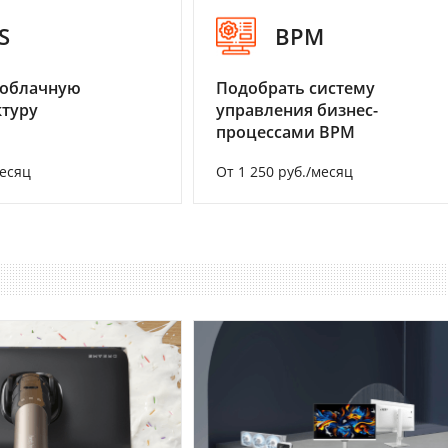
S
BPM
 облачную
Подобрать систему
туру
управления бизнес-
процессами BPM
месяц
От 1 250 руб./месяц