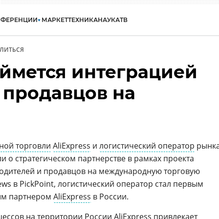
НФЕРЕНЦИИ
МАРКЕТ
ТЕХНИКА
НАУКА
ТВ
ЛИТЬСЯ
аймется интеграцией
 продавцов на
ной торговли
AliExpress
и
логистический оператор
рынк
и о стратегическом партнерстве в рамках проекта
одителей и продавцов на международную торговую
s в PickPoint, логистический оператор стал первым
ым партнером
AliExpress
в России.
ессов на территории России AliExpress привлекает