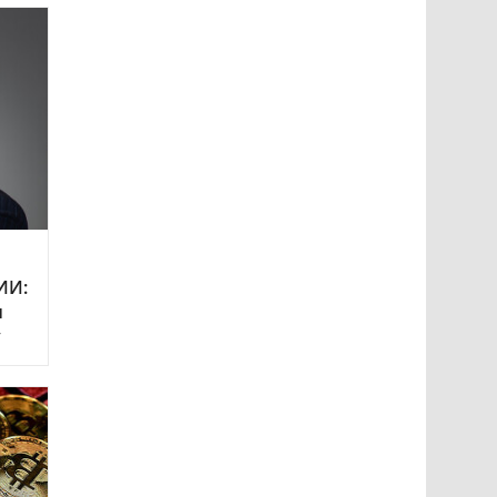
ИИ:
и
у