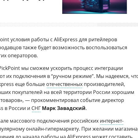
int условия работы с AliExpress для ритейлеров
продавцов также будет возможность воспользоваться
гих операторов.
PickPoint мы сможем ускорить процесс интеграции
 от их подключения в “ручном режиме”. Мы надеемся, чт
Express еще больше
отечественных
производителей,
аших покупателей на всей территории России хорошим
 товаров», — прокомментировал событие директор
ss в России и
СНГ
Марк Завадский
.
чале массового подключения российских
интернет-
пулярному онлайн-гипермаркету. При желании магазина
ения до начала работы на AliExpress может составить