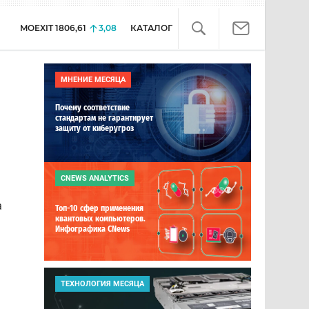
MOEXIT
1806,61
3,08
КАТАЛОГ
МНЕНИЕ МЕСЯЦА
Почему соответствие
стандартам не гарантирует
защиту от киберугроз
CNEWS ANALYTICS
а
Топ-10 сфер применения
квантовых компьютеров.
Инфографика CNews
ТЕХНОЛОГИЯ МЕСЯЦА