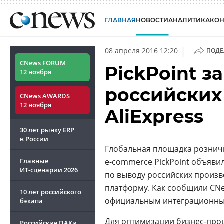
ГЛАВНАЯ
НОВОСТИ
АНАЛИТИКА
КО
|
08 апреля 2016 12:20
ПОДЕ
CNews FORUM
PickPoint з
12 ноября
российских
CNews AWARDS
12 ноября
AliExpress
30 лет рынку ERP
в России
Глобальная площадка
рознич
Главные
e-commerce
PickPoint
объявил
ИТ-сценарии
2026
по выводу
российских
произв
платформу. Как сообщили CNew
10 лет российского
официальным интеграционн
бэкапа
Для оптимизации бизнес-проц
Российские ПАКи