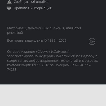
Сообщить об ошибке
Правовая информация
Материалы, помеченные знаком ■, являются
рекламой
Все права защищены © 1995 – 2026
Сетевое издание «CNews» («СиНьюс»)
зарегистрировано Федеральной службой по надзору в
сфере связи, информационных технологий и массовых
коммуникаций 09.11.2018 за номером Эл № ФС77 –
74283