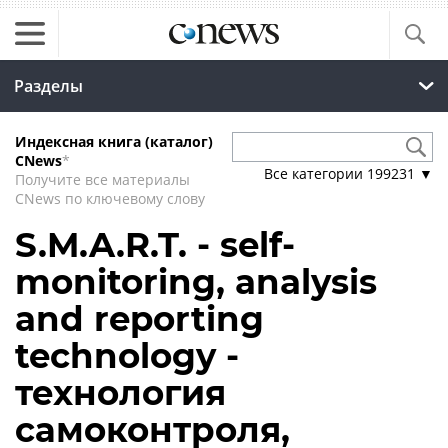
Разделы
Индексная книга (каталог)
CNews
*
Все категории
199231
▼
Получите все материалы
CNews по ключевому слову
S.M.A.R.T. - self-
monitoring, analysis
and reporting
technology -
технология
самоконтроля,