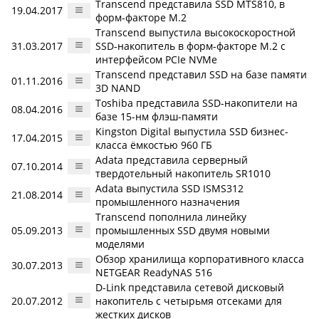
Transcend представила SSD MTS810, в
19.04.2017
форм-факторе M.2
Transcend выпустила высокоскоростной
31.03.2017
SSD-накопитель в форм-факторе M.2 с
интерфейсом PCIe NVMe
Transcend представил SSD на базе памяти
01.11.2016
3D NAND
Toshiba представила SSD-накопители на
08.04.2016
базе 15-нм флэш-памяти
Kingston Digital выпустила SSD бизнес-
17.04.2015
класса ёмкостью 960 ГБ
Adata представила серверный
07.10.2014
твердотельный накопитель SR1010
Adata выпустила SSD ISMS312
21.08.2014
промышленного назначения
Transcend пополнила линейку
05.09.2013
промышленных SSD двумя новыми
моделями
Обзор хранилища корпоративного класса
30.07.2013
NETGEAR ReadyNAS 516
D-Link представила сетевой дисковый
20.07.2012
накопитель с четырьмя отсеками для
жестких дисков