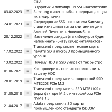
США
В дорогих и популярных SSD-накопителях
03.02.2023
Samsung живет ошибка, прервращающая
их в «кирпичи»
Сверхдорогие SSD-накопители Samsung
24.01.2023
стали изнашиваться за считанные дни
Алексей Печенкин, Новикомбанк:
28.12.2022
Изменение ландшафта киберугроз будет
напоминать «битву киберинтеллектов»
Transcend представляет новые карты
17.02.2022
памяти SD и microSD промышленного
уровня
13.02.2022
Почему HDD и SSD умирают так быстро
Как проверить, сколько осталось жить
01.06.2021
вашему HDD
Transcend представила скоростной SSD
28.01.2019
MTE220S PCIe M.2
Transcend представила SSD MTE110S в
31.05.2018
форм-факторе M.2 с интерфейсом PCIe
NVMe 1.3
Adata представила SD-карты
21.04.2017
промышленного стандарта ISDD361