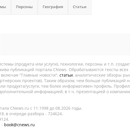
емы
Персоны
География
Статьи
темы (продукта или услуги), технологии, персоны и т.п. создае
рхива публикаций портала CNews. Обрабатываются тексты всех
, включая "Главные новости",
статьи
, аналитические обзоры рын
ртнёрских проектов). Таким образом, чем больше публикаций н
ли продукта/услуги, тем более информативен профиль. Профил
 дополнительной информацией, в т.ч. презентацией о компании
ала CNews.ru c 11.1998 до 08.2026 годы.
8, в очереди разбора - 724624.
9124.
 -
book@cnews.ru