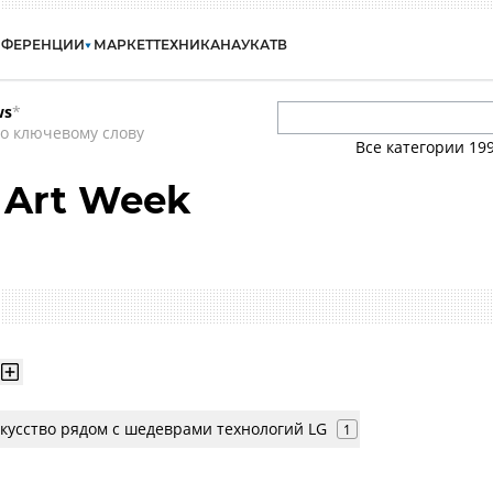
НФЕРЕНЦИИ
МАРКЕТ
ТЕХНИКА
НАУКА
ТВ
ws
*
о ключевому слову
Все категории
19
 Art Week
кусство рядом с шедеврами технологий LG
1