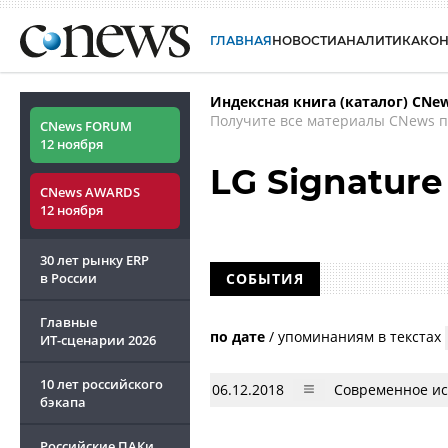
ГЛАВНАЯ
НОВОСТИ
АНАЛИТИКА
КО
Индексная книга (каталог) CNe
Получите все материалы CNews п
CNews FORUM
12 ноября
LG Signature
CNews AWARDS
12 ноября
30 лет рынку ERP
в России
СОБЫТИЯ
Главные
по дате
/
упоминаниям в текстах
ИТ-сценарии
2026
10 лет российского
06.12.2018
Современное ис
бэкапа
Российские ПАКи