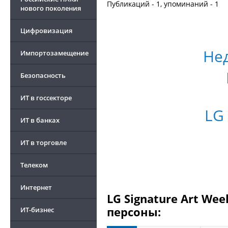
Публикаций - 1, упоминаний - 1
нового поколения
Цифровизация
Не
Импортозамещение
Безопасность
ИТ в госсекторе
LG
ИТ в банках
ИТ в торговле
Телеком
Интернет
LG Signature Art We
персоны:
ИТ-бизнес