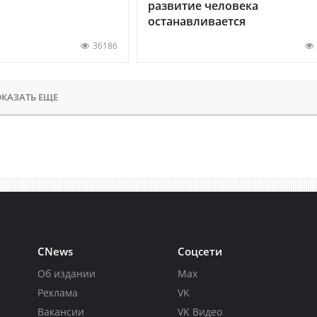
развитие человека
останавливается
36186
КАЗАТЬ ЕЩЕ
CNews
Соцсети
Об издании
Max
Реклама
VK
Вакансии
VK Видео