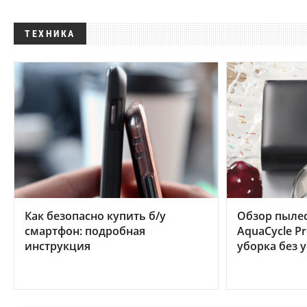
ТЕХНИКА
Как безопасно купить б/у
Обзор пылес
смартфон: подробная
AquaCycle Pr
инструкция
уборка без 