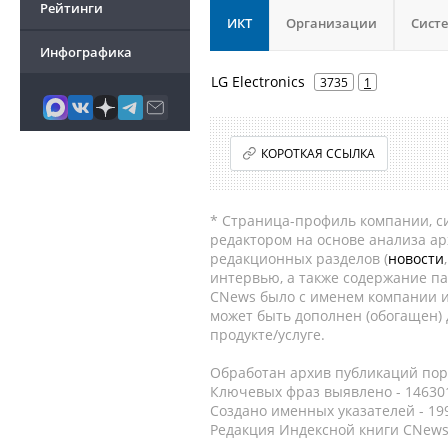
Рейтинги
ИКТ
Организации
Сист
Инфографика
LG Electronics
3735
1
КОРОТКАЯ ССЫЛКА
* Страница-профиль компании, сис
редактором на основе анализа а
редакционных разделов (
новости
интервью, а также содержание па
CNews было с именем компании и
может быть дополнен (обогащен)
продукте/услуге.
Обработан архив публикаций порт
Ключевых фраз выявлено - 146301
Создано именных указателей - 19
Редакция Индексной книги CNews