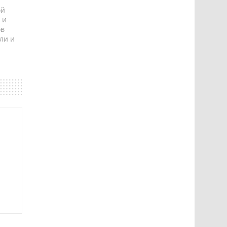
ой
 и
ов
ли и