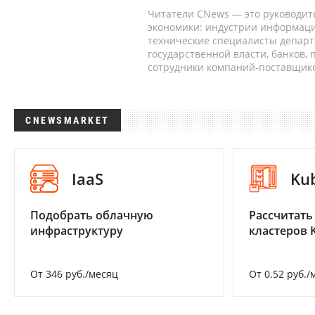
Читатели CNews — это руководит
экономики: индустрии информаци
технические специалисты депар
государственной власти, банков,
сотрудники компаний-поставщико
CNEWSMARKET
IaaS
Ku
Подобрать облачную
Рассчитать
инфраструктуру
кластеров 
От 346 руб./месяц
От 0.52 руб./