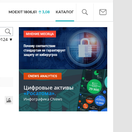
MOEXIT
1806,61
3,08
КАТАЛОГ
МНЕНИЕ МЕСЯЦА
9124
▼
Почему соответствие
стандартам не гарантирует
защиту от киберугроз
CNEWS ANALYTICS
Цифровые активы
«Росатома».
Инфографика CNews