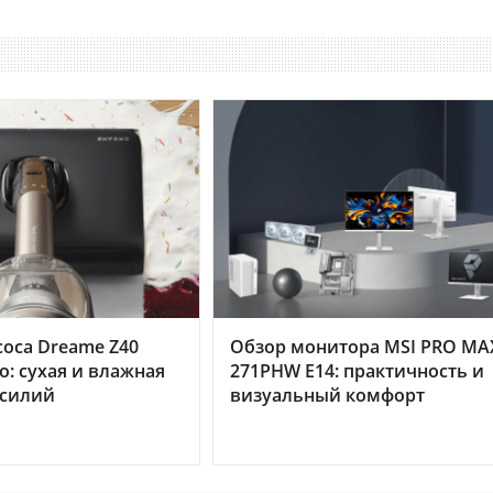
оса Dreame Z40
Обзор монитора MSI PRO MA
o: сухая и влажная
271PHW E14: практичность и
усилий
визуальный комфорт