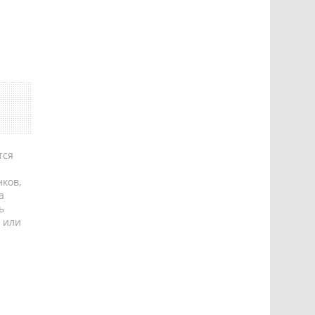
тся
ков,
а
ь
 или