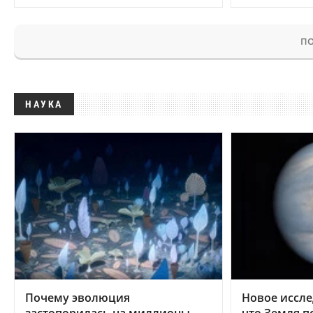
ПО
НАУКА
Почему эволюция
Новое иссле
застопорилась на миллионы
что Земля п