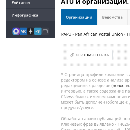
ATU и организации,
Рейтинги
Инфографика
Организации
Ведомства
PAPU - Pan African Postal Union 
КОРОТКАЯ ССЫЛКА
* Страница-профиль компании, сис
редактором на основе анализа а
редакционных разделов (
новости
интервью, а также содержание па
CNews было с именем компании и
может быть дополнен (обогащен)
продукте/услуге.
Обработан архив публикаций порт
Ключевых фраз выявлено - 146264
Создано именных указателей - 19