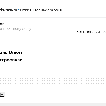
НФЕРЕНЦИИ
МАРКЕТ
ТЕХНИКА
НАУКА
ТВ
ws
*
о ключевому слову
Все категории
19
ons Union
ктросвязи