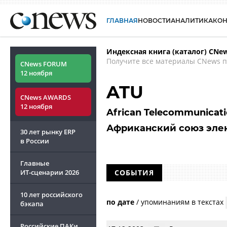
ГЛАВНАЯ
НОВОСТИ
АНАЛИТИКА
КО
Индексная книга (каталог) CNe
Получите все материалы CNews п
CNews FORUM
12 ноября
ATU
CNews AWARDS
12 ноября
African Telecommunicati
Африканский союз эле
30 лет рынку ERP
в России
Главные
ИТ-сценарии
2026
СОБЫТИЯ
10 лет российского
по дате
/
упоминаниям в текстах
бэкапа
Российские ПАКи