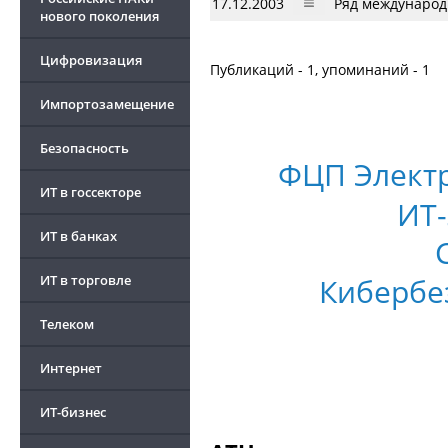
17.12.2003
Ряд международ
нового поколения
Цифровизация
Публикаций - 1, упоминаний - 1
Импортозамещение
Безопасность
ФЦП Элект
ИТ в госсекторе
ИТ-
ИТ в банках
ИТ в торговле
Кибербе
Телеком
Интернет
ИТ-бизнес