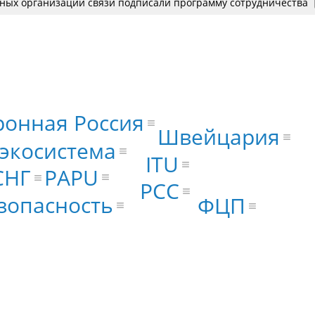
ных организаций связи подписали программу сотрудничества
ронная Россия
Швейцария
экосистема
ITU
PAPU
СНГ
РСС
зопасность
ФЦП