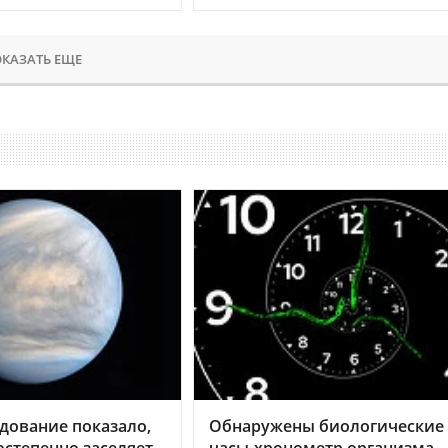
КАЗАТЬ ЕЩЕ
дование показало,
Обнаружены биологические
остепенно заселяет
часы-хронометр организма 