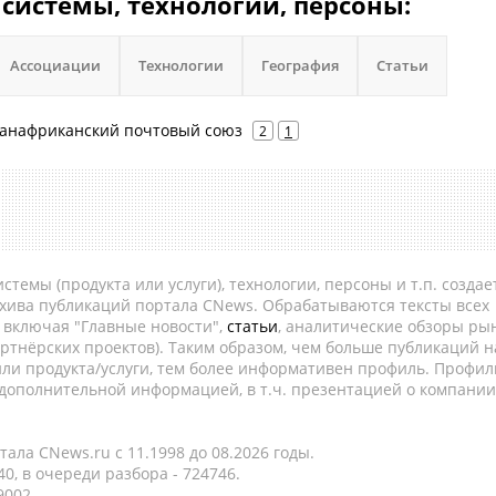
 системы, технологии, персоны:
Ассоциации
Технологии
География
Статьи
- Панафриканский почтовый союз
2
1
темы (продукта или услуги), технологии, персоны и т.п. создае
рхива публикаций портала CNews. Обрабатываются тексты всех
, включая "Главные новости",
статьи
, аналитические обзоры рын
ртнёрских проектов). Таким образом, чем больше публикаций н
ли продукта/услуги, тем более информативен профиль. Профил
 дополнительной информацией, в т.ч. презентацией о компании
ала CNews.ru c 11.1998 до 08.2026 годы.
0, в очереди разбора - 724746.
9002.