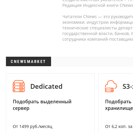
Редакция Индексной книги CNews
Читатели CNews — это руководит
экономики: индустрии информаци
технические специалисты депар
государственной власти, банков,
сотрудники компаний-поставщико
CNEWSMARKET
Dedicated
S3
Подобрать выделенный
Подобрать
сервер
хранилище
От 1499 руб./месяц
От 6,2 коп. з