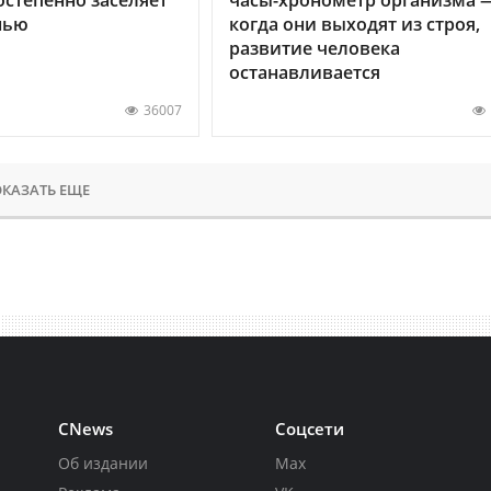
нью
когда они выходят из строя,
развитие человека
останавливается
36007
КАЗАТЬ ЕЩЕ
CNews
Соцсети
Об издании
Max