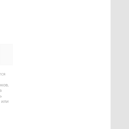
тся
ков,
а
ь
 или